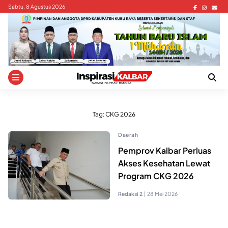
Skip
Sabtu, 8 Agustus 2026
to
content
Tag:
CKG 2026
Daerah
Pemprov Kalbar Perluas
Akses Kesehatan Lewat
Program CKG 2026
Redaksi 2
|
28 Mei 2026