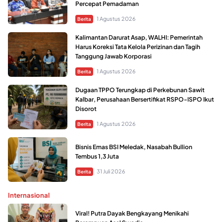
Percepat Pemadaman
1 Agustus 2026
Berita
Kalimantan Darurat Asap, WALHI: Pemerintah
Harus Koreksi Tata Kelola Perizinan dan Tagih
Tanggung Jawab Korporasi
1 Agustus 2026
Berita
Dugaan TPPO Terungkap di Perkebunan Sawit
Kalbar, Perusahaan Bersertifikat RSPO-ISPO Ikut
Disorot
1 Agustus 2026
Berita
Bisnis Emas BSI Meledak, Nasabah Bullion
Tembus 1,3 Juta
31 Juli 2026
Berita
Internasional
Viral! Putra Dayak Bengkayang Menikahi