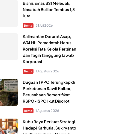
Bisnis Emas BSI Meledak,
Nasabah Bullion Tembus 1,3
Juta
31 Juli 2026
Berita
Kalimantan Darurat Asap,
WALHI: Pemerintah Harus
Koreksi Tata Kelola Perizinan
dan Tagih Tanggung Jawab
Korporasi
1 Agustus 2026
Berita
Dugaan TPPO Terungkap di
Perkebunan Sawit Kalbar,
Perusahaan Bersertifikat
RSPO-ISPO Ikut Disorot
1 Agustus 2026
Berita
Kubu Raya Perkuat Strategi
Hadapi Karhutla, Sukiryanto