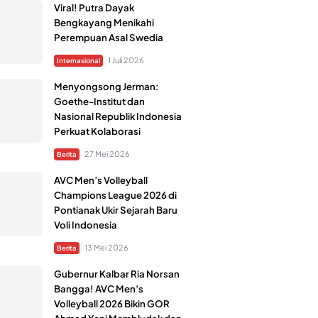
Viral! Putra Dayak
Bengkayang Menikahi
Perempuan Asal Swedia
1 Juli 2026
Internasional
Menyongsong Jerman:
Goethe-Institut dan
Nasional Republik Indonesia
Perkuat Kolaborasi
27 Mei 2026
Berita
AVC Men’s Volleyball
Champions League 2026 di
Pontianak Ukir Sejarah Baru
Voli Indonesia
13 Mei 2026
Berita
Gubernur Kalbar Ria Norsan
Bangga! AVC Men’s
Volleyball 2026 Bikin GOR