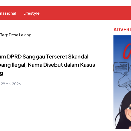
rnasional
Lifestyle
ADVERT
Tag:
Desa Lalang
m DPRD Sanggau Terseret Skandal
ang Ilegal, Nama Disebut dalam Kasus
g
29 Mei 2026