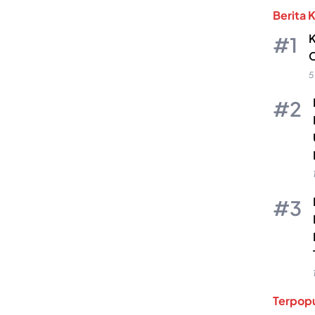
Berita 
K
O
5
Terpopu