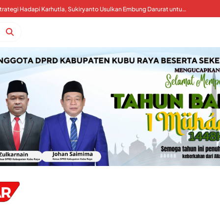
Kubu Raya Perkuat Strategi Hadapi Karhutla, Sukiryanto Usulkan Embung Darurat untuk Percepat Pemadaman