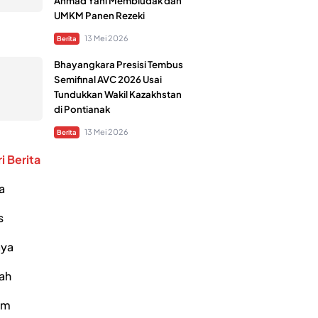
Ahmad Yani Membludak dan
UMKM Panen Rezeki
13 Mei 2026
Berita
Bhayangkara Presisi Tembus
Semifinal AVC 2026 Usai
Tundukkan Wakil Kazakhstan
di Pontianak
13 Mei 2026
Berita
i Berita
a
s
ya
ah
um