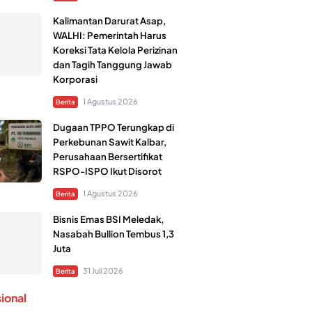
Kalimantan Darurat Asap,
WALHI: Pemerintah Harus
Koreksi Tata Kelola Perizinan
dan Tagih Tanggung Jawab
Korporasi
1 Agustus 2026
Berita
Dugaan TPPO Terungkap di
Perkebunan Sawit Kalbar,
Perusahaan Bersertifikat
RSPO-ISPO Ikut Disorot
1 Agustus 2026
Berita
Bisnis Emas BSI Meledak,
Nasabah Bullion Tembus 1,3
Juta
31 Juli 2026
Berita
sional