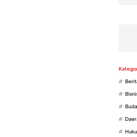
Kategor
Berit
Bisni
Buda
Daer
Huk