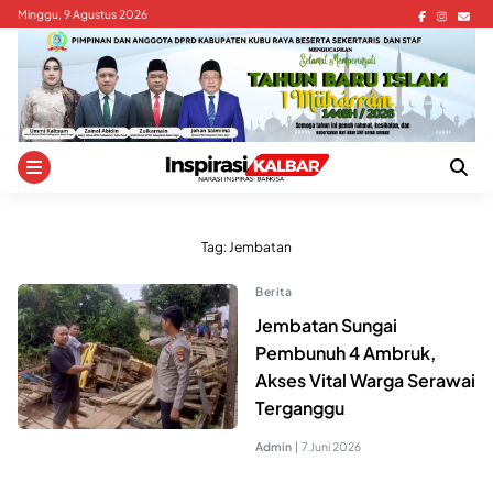
Skip
Minggu, 9 Agustus 2026
to
content
Tag:
Jembatan
Berita
Jembatan Sungai
Pembunuh 4 Ambruk,
Akses Vital Warga Serawai
Terganggu
Admin
|
7 Juni 2026