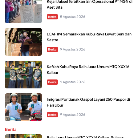
Kejari Jaksel Terbitkan Izin Operasional PT MGN di
Aset Sita
5 Agustus 2026
Berita
LCAF #4 Semarakkan Kubu Raya Lewat Seni dan
Sastra
9 Agustus 2026
Berita
Kafilah Kubu Raya Raih Juara Umum MTQ XXXIV
Kalbar
9 Agustus 2026
Berita
Imigrasi Pontianak Gaspol Layani 250 Paspor di
Hari Libur
9 Agustus 2026
Berita
Berita
Raih Juara Umum MTQ XXXIV Kalbar, Sujiwo: