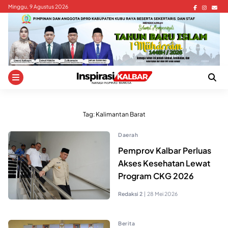
Skip
Minggu, 9 Agustus 2026
to
content
Tag:
Kalimantan Barat
Daerah
Pemprov Kalbar Perluas
Akses Kesehatan Lewat
Program CKG 2026
Redaksi 2
|
28 Mei 2026
Berita