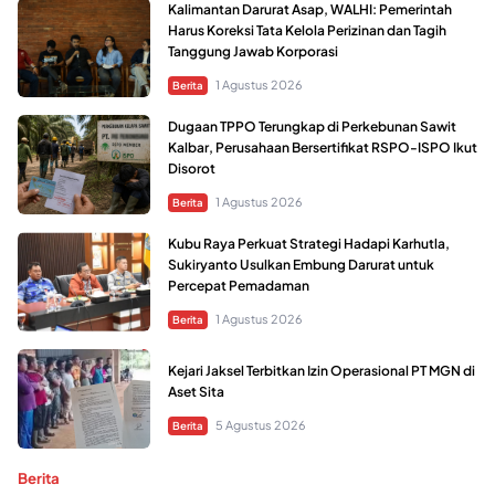
Kalimantan Darurat Asap, WALHI: Pemerintah
Harus Koreksi Tata Kelola Perizinan dan Tagih
Tanggung Jawab Korporasi
1 Agustus 2026
Berita
Dugaan TPPO Terungkap di Perkebunan Sawit
Kalbar, Perusahaan Bersertifikat RSPO-ISPO Ikut
Disorot
1 Agustus 2026
Berita
Kubu Raya Perkuat Strategi Hadapi Karhutla,
Sukiryanto Usulkan Embung Darurat untuk
Percepat Pemadaman
1 Agustus 2026
Berita
Kejari Jaksel Terbitkan Izin Operasional PT MGN di
Aset Sita
5 Agustus 2026
Berita
Berita