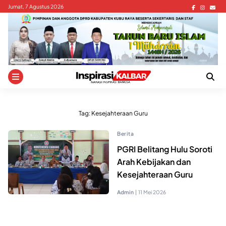
Skip
Jumat, 7 Agustus 2026
to
content
Tag:
Kesejahteraan Guru
Berita
PGRI Belitang Hulu Soroti
Arah Kebijakan dan
Kesejahteraan Guru
Admin
|
11 Mei 2026