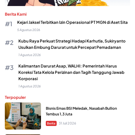
Berita Kami
Kejari Jaksel Terbitkan Izin Operasional PT MGN di Aset Sita
5 Agustus 2026
Kubu Raya Perkuat Strategi Hadapi Karhutla, Sukiryanto
Usulkan Embung Darurat untuk Percepat Pemadaman
1 Agustus 2026
Kalimantan Darurat Asap, WALHI: Pemerintah Harus
Koreksi Tata Kelola Perizinan dan Tagih Tanggung Jawab
Korporasi
1 Agustus 2026
Terpopuler
Bisnis Emas BSI Meledak, Nasabah Bullion
Tembus 1,3 Juta
31 Juli 2026
Berita