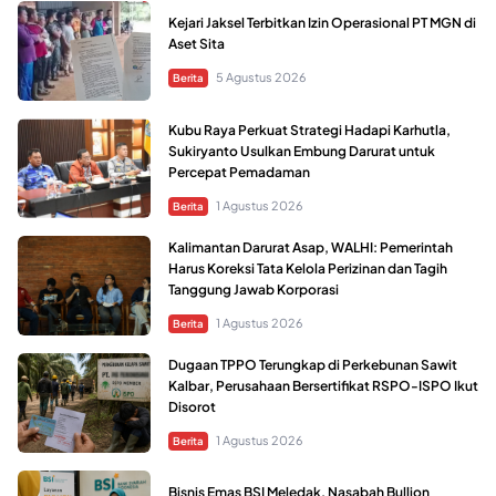
Kejari Jaksel Terbitkan Izin Operasional PT MGN di
Aset Sita
5 Agustus 2026
Berita
Kubu Raya Perkuat Strategi Hadapi Karhutla,
Sukiryanto Usulkan Embung Darurat untuk
Percepat Pemadaman
1 Agustus 2026
Berita
Kalimantan Darurat Asap, WALHI: Pemerintah
Harus Koreksi Tata Kelola Perizinan dan Tagih
Tanggung Jawab Korporasi
1 Agustus 2026
Berita
Dugaan TPPO Terungkap di Perkebunan Sawit
Kalbar, Perusahaan Bersertifikat RSPO-ISPO Ikut
Disorot
1 Agustus 2026
Berita
Bisnis Emas BSI Meledak, Nasabah Bullion