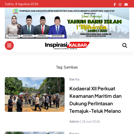
Skip
Sabtu, 8 Agustus 2026
to
content
Tag:
Sambas
Berita
Kodaeral XII Perkuat
Keamanan Maritim dan
Dukung Perlintasan
Temajuk-Teluk Melano
Admin
|
26 Juni 2026
Berita