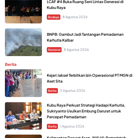
LCAF #4 Buka Ruang Seni Lintas Generasi di
Kubu Raya
8 Agustus 2026
Budaya
BNPB: Gambut Jadi Tantangan Pemadaman
Karhutla Kalbar
8 Agustus 2026
Nasional
Berita
Kejari Jaksel Terbitkan Izin Operasional PT MGN di
Aset Sita
5 Agustus 2026
Berita
Kubu Raya Perkuat Strategi Hadapi Karhutla,
Sukiryanto Usulkan Embung Darurat untuk
Percepat Pemadaman
1 Agustus 2026
Berita
Kalimantan Darurat Asap, WALHI: Pemerintah