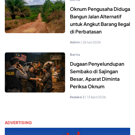
Oknum Pengusaha Diduga
Bangun Jalan Alternatif
untuk Angkut Barang Ilegal
di Perbatasan
Admin
|
26 Juni 2026
Berita
Dugaan Penyelundupan
Sembako di Sajingan
Besar, Aparat Diminta
Periksa Oknum
Redaksi 2
|
13 April 2026
ADVERTISING