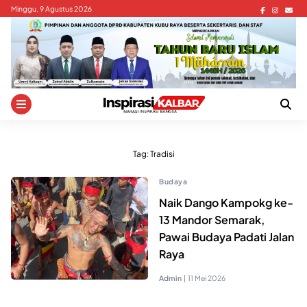
Skip
Minggu, 9 Agustus 2026
to
content
Tag:
Tradisi
Budaya
Naik Dango Kampokg ke-
13 Mandor Semarak,
Pawai Budaya Padati Jalan
Raya
Admin
|
11 Mei 2026