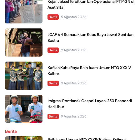
Kejari Jaksel Terbitkan Izin Operasional PT MGN di
Aset Sita
5 Agustus 2026
Berita
LCAF #4 Semarakkan Kubu Raya Lewat Seni dan
Sastra
9 Agustus 2026
Berita
Kafilah Kubu Raya Raih Juara Umum MTQ XXXIV
Kalbar
9 Agustus 2026
Berita
Imigrasi Pontianak Gaspol Layani 250 Paspor di
Hari Libur
9 Agustus 2026
Berita
Berita
Raih Juara Umum MTQ XXXIV Kalbar, Sujiwo: