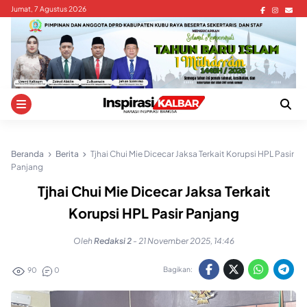
Skip
Jumat, 7 Agustus 2026
to
content
Beranda
Berita
Tjhai Chui Mie Dicecar Jaksa Terkait Korupsi HPL Pasir
Panjang
Tjhai Chui Mie Dicecar Jaksa Terkait
Korupsi HPL Pasir Panjang
Oleh
Redaksi 2
-
21 November 2025, 14:46
Bagikan:
90
0