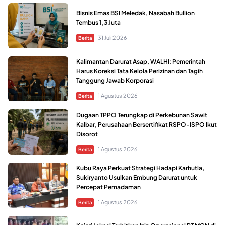
Bisnis Emas BSI Meledak, Nasabah Bullion
Tembus 1,3 Juta
31 Juli 2026
Berita
Kalimantan Darurat Asap, WALHI: Pemerintah
Harus Koreksi Tata Kelola Perizinan dan Tagih
Tanggung Jawab Korporasi
1 Agustus 2026
Berita
Dugaan TPPO Terungkap di Perkebunan Sawit
Kalbar, Perusahaan Bersertifikat RSPO-ISPO Ikut
Disorot
1 Agustus 2026
Berita
Kubu Raya Perkuat Strategi Hadapi Karhutla,
Sukiryanto Usulkan Embung Darurat untuk
Percepat Pemadaman
1 Agustus 2026
Berita