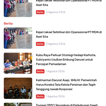
Kejari Jaksel Terbitkan Izin Operasional PT MGN di
Aset Sita
5 Agustus 2026
Berita
Berita
Kejari Jaksel Terbitkan Izin Operasional PT MGN di
Aset Sita
5 Agustus 2026
Berita
Kubu Raya Perkuat Strategi Hadapi Karhutla,
Sukiryanto Usulkan Embung Darurat untuk
Percepat Pemadaman
1 Agustus 2026
Berita
Kalimantan Darurat Asap, WALHI: Pemerintah
Harus Koreksi Tata Kelola Perizinan dan Tagih
Tanggung Jawab Korporasi
1 Agustus 2026
Berita
Dugaan TPPO Terungkap di Perkebunan Sawit