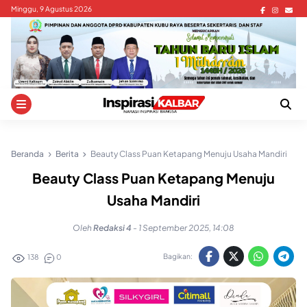
Skip
Minggu, 9 Agustus 2026
to
content
Beranda
Berita
Beauty Class Puan Ketapang Menuju Usaha Mandiri
Beauty Class Puan Ketapang Menuju
Usaha Mandiri
Oleh
Redaksi 4
-
1 September 2025, 14:08
Bagikan:
138
0