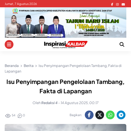
Skip
Jumat, 7 Agustus 2026
to
content
Beranda
Berita
Isu Penyimpangan Pengelolaan Tambang, Fakta di
Lapangan
Isu Penyimpangan Pengelolaan Tambang,
Fakta di Lapangan
Oleh
Redaksi 4
-
14 Agustus 2025, 00:17
Bagikan:
54
0