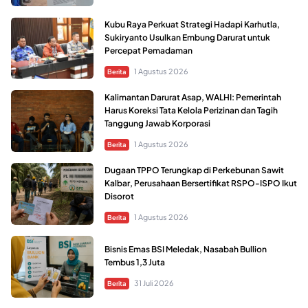
Kubu Raya Perkuat Strategi Hadapi Karhutla,
Sukiryanto Usulkan Embung Darurat untuk
Percepat Pemadaman
1 Agustus 2026
Berita
Kalimantan Darurat Asap, WALHI: Pemerintah
Harus Koreksi Tata Kelola Perizinan dan Tagih
Tanggung Jawab Korporasi
1 Agustus 2026
Berita
Dugaan TPPO Terungkap di Perkebunan Sawit
Kalbar, Perusahaan Bersertifikat RSPO-ISPO Ikut
Disorot
1 Agustus 2026
Berita
Bisnis Emas BSI Meledak, Nasabah Bullion
Tembus 1,3 Juta
31 Juli 2026
Berita