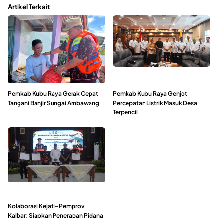
Artikel Terkait
Pemkab Kubu Raya Gerak Cepat
Pemkab Kubu Raya Genjot
Tangani Banjir Sungai Ambawang
Percepatan Listrik Masuk Desa
Terpencil
Kolaborasi Kejati–Pemprov
Kalbar: Siapkan Penerapan Pidana