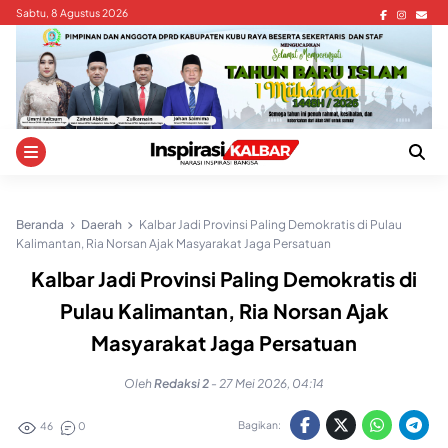
Skip
Sabtu, 8 Agustus 2026
to
content
Beranda
Daerah
Kalbar Jadi Provinsi Paling Demokratis di Pulau
Kalimantan, Ria Norsan Ajak Masyarakat Jaga Persatuan
Kalbar Jadi Provinsi Paling Demokratis di
Pulau Kalimantan, Ria Norsan Ajak
Masyarakat Jaga Persatuan
Oleh
Redaksi 2
-
27 Mei 2026, 04:14
Bagikan:
46
0