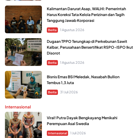
Kalimantan Darurat Asap, WALHI: Pemerintah
Harus Koreksi Tata Kelola Perizinan dan Tagih
Tanggung Jawab Korporasi
1 Agustus 2026
Berita
Dugaan TPPO Terungkap di Perkebunan Sawit
Kalbar, Perusahaan Bersertifikat RSPO-ISPO Ikut
Disorot
1 Agustus 2026
Berita
Bisnis Emas BSI Meledak, Nasabah Bullion
Tembus 1,3 Juta
31 Juli 2026
Berita
Internasional
Viral! Putra Dayak Bengkayang Menikahi
Perempuan Asal Swedia
1 Juli 2026
Internasional