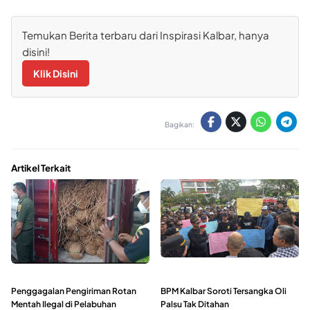
Temukan Berita terbaru dari Inspirasi Kalbar, hanya
disini!
Klik Disini
Bagikan:
Artikel Terkait
Penggagalan Pengiriman Rotan
BPM Kalbar Soroti Tersangka Oli
Mentah Ilegal di Pelabuhan
Palsu Tak Ditahan