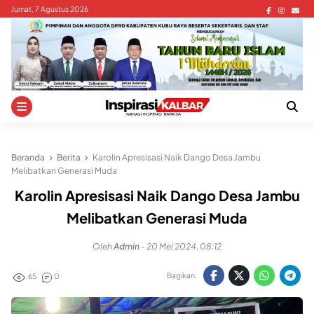
Skip
Jumat, 7 Agustus 2026
to
content
Beranda
Berita
Karolin Apresisasi Naik Dango Desa Jambu
Melibatkan Generasi Muda
Karolin Apresisasi Naik Dango Desa Jambu
Melibatkan Generasi Muda
Oleh
Admin
-
20 Mei 2024, 08:12
Bagikan:
65
0