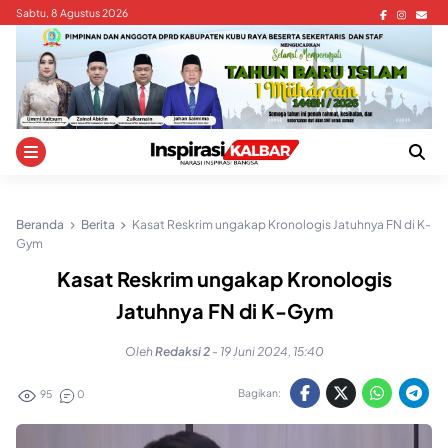
Skip
Sabtu, 8 Agustus 2026
to
content
Beranda
Berita
Kasat Reskrim ungakap Kronologis Jatuhnya FN di K-
Gym
Kasat Reskrim ungakap Kronologis
Jatuhnya FN di K-Gym
Oleh
Redaksi 2
-
19 Juni 2024, 15:40
Bagikan:
95
0