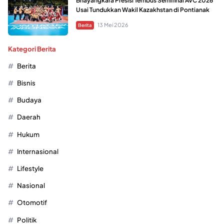
Bhayangkara Presisi Tembus Semifinal AVC 2026
Usai Tundukkan Wakil Kazakhstan di Pontianak
13 Mei 2026
Berita
Kategori Berita
Berita
Bisnis
Budaya
Daerah
Hukum
Internasional
Lifestyle
Nasional
Otomotif
Politik