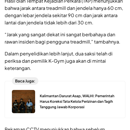
Hasil olah Tempat Kejadian Perkara (TKP) menunjukkan
bahwa jarak antara treadmill dan jendela hanya 60 cm,
dengan lebar jendela sekitar 90 cm dan jarak antara
lantai dan jendela tidak lebih dari 30 cm.
“Jarak yang sangat dekat ini sangat berbahaya dan
rawan insiden bagi pengguna treadmill,” tambahnya.
Dalam penyelidikan lebih lanjut, dua saksi telah di
periksa dan pemilik K-Gym juga akan di mintai
keterangan.
Baca Juga:
Kalimantan Darurat Asap, WALHI: Pemerintah
Harus Koreksi Tata Kelola Perizinan dan Tagih
Tanggung Jawab Korporasi
Rekaman CCTV menunjukkan bahwa sebelum