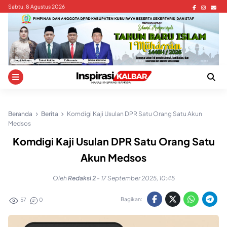
Skip
Sabtu, 8 Agustus 2026
to
content
Beranda
Berita
Komdigi Kaji Usulan DPR Satu Orang Satu Akun
Medsos
Komdigi Kaji Usulan DPR Satu Orang Satu
Akun Medsos
Oleh
Redaksi 2
-
17 September 2025, 10:45
Bagikan:
57
0