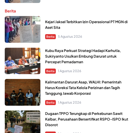
Berita
Kejari Jaksel Terbitkan Izin Operasional PT MGN di
Aset Sita
5 Agustus 2026
Berita
Kubu Raya Perkuat Strategi Hadapi Karhutla,
Sukiryanto Usulkan Embung Darurat untuk
Percepat Pemadaman
1 Agustus 2026
Berita
Kalimantan Darurat Asap, WALHI: Pemerintah
Harus Koreksi Tata Kelola Perizinan dan Tagih
Tanggung Jawab Korporasi
1 Agustus 2026
Berita
Dugaan TPPO Terungkap di Perkebunan Sawit
Kalbar, Perusahaan Bersertifikat RSPO-ISPO Ikut
Disorot