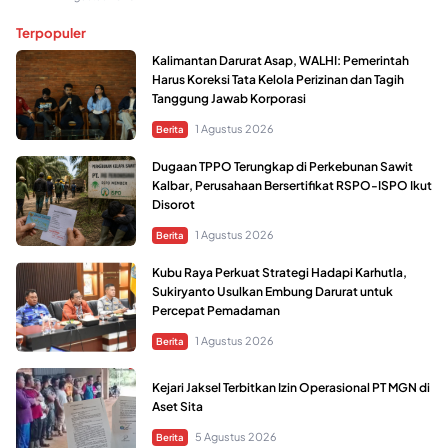
Terpopuler
Kalimantan Darurat Asap, WALHI: Pemerintah
Harus Koreksi Tata Kelola Perizinan dan Tagih
Tanggung Jawab Korporasi
1 Agustus 2026
Berita
Dugaan TPPO Terungkap di Perkebunan Sawit
Kalbar, Perusahaan Bersertifikat RSPO-ISPO Ikut
Disorot
1 Agustus 2026
Berita
Kubu Raya Perkuat Strategi Hadapi Karhutla,
Sukiryanto Usulkan Embung Darurat untuk
Percepat Pemadaman
1 Agustus 2026
Berita
Kejari Jaksel Terbitkan Izin Operasional PT MGN di
Aset Sita
5 Agustus 2026
Berita