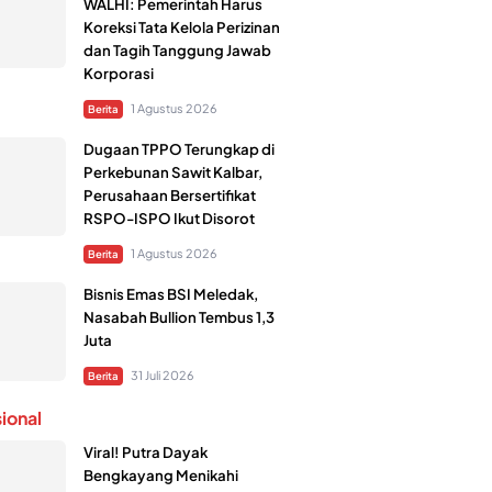
WALHI: Pemerintah Harus
Koreksi Tata Kelola Perizinan
dan Tagih Tanggung Jawab
Korporasi
1 Agustus 2026
Berita
Dugaan TPPO Terungkap di
Perkebunan Sawit Kalbar,
Perusahaan Bersertifikat
RSPO-ISPO Ikut Disorot
1 Agustus 2026
Berita
Bisnis Emas BSI Meledak,
Nasabah Bullion Tembus 1,3
Juta
31 Juli 2026
Berita
sional
Viral! Putra Dayak
Bengkayang Menikahi