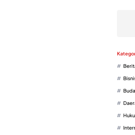
Kategor
Berit
Bisni
Buda
Daer
Huk
Inter