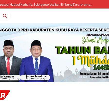
Kubu Raya Perkuat Strategi Hadapi Karhutla, Sukiryanto Usulkan Embung Darurat untuk Percepat Pemadaman