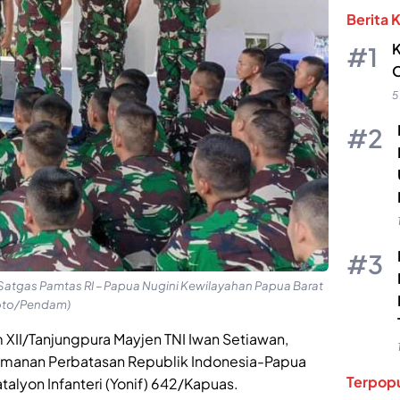
Berita 
K
O
5
atgas Pamtas RI – Papua Nugini Kewilayahan Papua Barat
(Foto/Pendam)
XII/Tanjungpura Mayjen TNI Iwan Setiawan,
manan Perbatasan Republik Indonesia-Papua
Terpopu
alyon Infanteri (Yonif) 642/Kapuas.