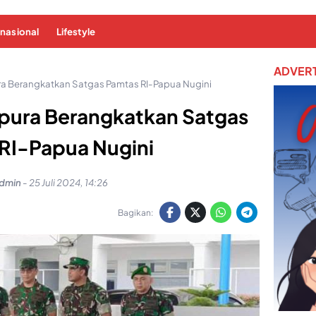
rnasional
Lifestyle
ADVERT
 Berangkatkan Satgas Pamtas RI-Papua Nugini
pura Berangkatkan Satgas
RI-Papua Nugini
dmin
-
25 Juli 2024, 14:26
Bagikan: