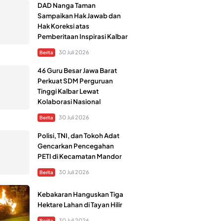
DAD Nanga Taman
Sampaikan Hak Jawab dan
Hak Koreksi atas
Pemberitaan Inspirasi Kalbar
30 Juli 2026
Berita
46 Guru Besar Jawa Barat
Perkuat SDM Perguruan
Tinggi Kalbar Lewat
Kolaborasi Nasional
30 Juli 2026
Berita
Polisi, TNI, dan Tokoh Adat
Gencarkan Pencegahan
PETI di Kecamatan Mandor
30 Juli 2026
Berita
Kebakaran Hanguskan Tiga
Hektare Lahan di Tayan Hilir
30 Juli 2026
Berita