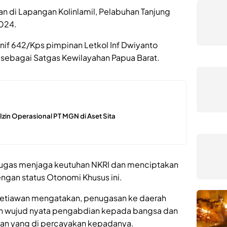
tkan di Lapangan Kolinlamil, Pelabuhan Tanjung
2024.
if 642/Kps pimpinan Letkol Inf Dwiyanto
sebagai Satgas Kewilayahan Papua Barat.
n Izin Operasional PT MGN di Aset Sita
rtugas menjaga keutuhan NKRI dan menciptakan
dengan status Otonomi Khusus ini.
 Setiawan mengatakan, penugasan ke daerah
kan wujud nyata pengabdian kepada bangsa dan
tan yang di percayakan kepadanya.