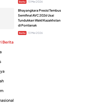
13 Mei 2026
Berita
Bhayangkara Presisi Tembus
Semifinal AVC 2026 Usai
Tundukkan Wakil Kazakhstan
di Pontianak
13 Mei 2026
Berita
i Berita
a
s
ya
ah
um
nasional