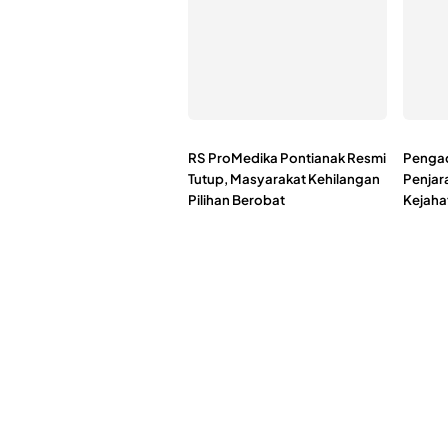
RS ProMedika Pontianak Resmi
Pengad
Tutup, Masyarakat Kehilangan
Penjar
Pilihan Berobat
Kejaha