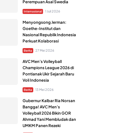
Perempuan Asal Swedia
1 Juli 2026
Internasional
Menyongsong Jerman:
Goethe-Institut dan
Nasional Republik Indonesia
Perkuat Kolaborasi
27 Mei 2026
Berita
AVC Men’s Volleyball
Champions League 2026 di
Pontianak Ukir Sejarah Baru
Voli Indonesia
13 Mei 2026
Berita
Gubernur Kalbar Ria Norsan
Bangga! AVC Men’s
Volleyball 2026 Bikin GOR
Ahmad Yani Membludak dan
UMKM Panen Rezeki