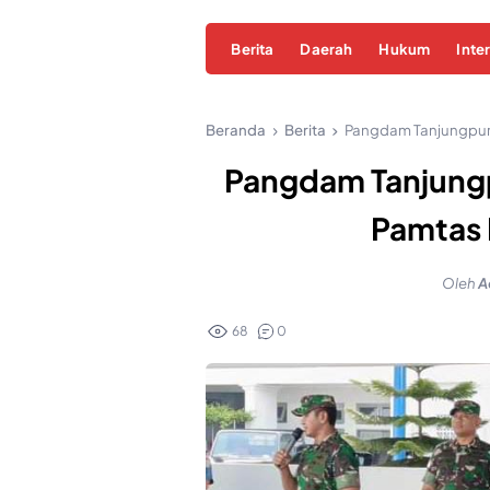
Berita
Daerah
Hukum
Inte
Beranda
Berita
Pangdam Tanjungpura
Pangdam Tanjung
Pamtas 
Oleh
A
68
0