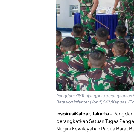
Pangdam XII/Tanjungpura berangkatkan S
Batalyon Infanteri (Yonif) 642/Kapuas. 
InspirasiKalbar, Jakarta
– Pangdam 
berangkatkan Satuan Tugas Penga
Nugini Kewilayahan Papua Barat Bat