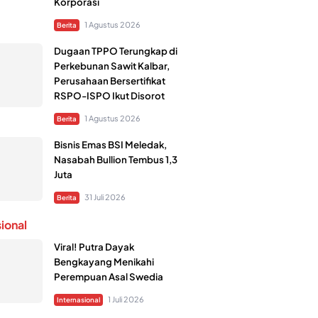
Korporasi
1 Agustus 2026
Berita
Dugaan TPPO Terungkap di
Perkebunan Sawit Kalbar,
Perusahaan Bersertifikat
RSPO-ISPO Ikut Disorot
1 Agustus 2026
Berita
Bisnis Emas BSI Meledak,
Nasabah Bullion Tembus 1,3
Juta
31 Juli 2026
Berita
sional
Viral! Putra Dayak
Bengkayang Menikahi
Perempuan Asal Swedia
1 Juli 2026
Internasional