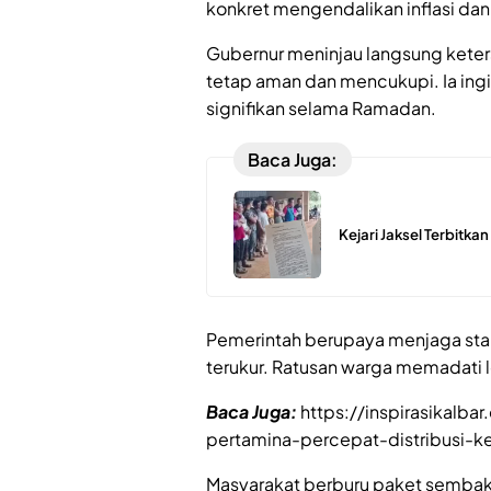
konkret mengendalikan inflasi da
Gubernur meninjau langsung kete
tetap aman dan mencukupi. Ia ing
signifikan selama Ramadan.
Baca Juga:
Kejari Jaksel Terbitka
Pemerintah berupaya menjaga stabi
terukur. Ratusan warga memadati l
Baca Juga:
https://inspirasikalb
pertamina-percepat-distribusi-k
Masyarakat berburu paket sembak