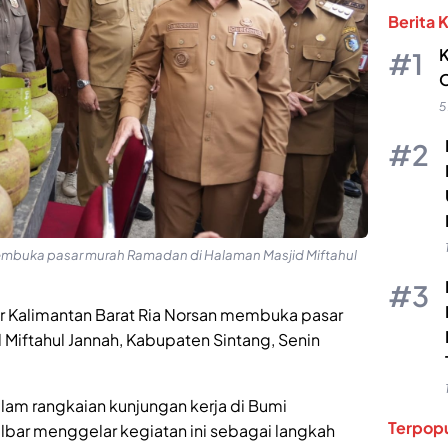
Berita 
K
O
5
embuka pasar murah Ramadan di Halaman Masjid Miftahul
r Kalimantan Barat Ria Norsan membuka pasar
Miftahul Jannah, Kabupaten Sintang, Senin
alam rangkaian kunjungan kerja di Bumi
Terpopu
lbar menggelar kegiatan ini sebagai langkah