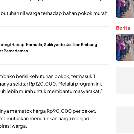
butuhan riil warga terhadap bahan pokok murah.
Berita
rategi Hadapi Karhutla, Sukiryanto Usulkan Embung
pat Pemadaman
embako berisi kebutuhan pokok, termasuk 1
rganya sekitar Rp120.000. Melalui program ini,
jauh lebih murah untuk membantu masyarakat,”
lnya mematok harga Rp90.000 per paket.
g memutuskan menurunkan harga menjadi
rasi warga.