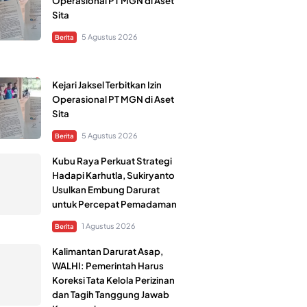
Operasional PT MGN di Aset
Sita
5 Agustus 2026
Berita
Kejari Jaksel Terbitkan Izin
Operasional PT MGN di Aset
Sita
5 Agustus 2026
Berita
Kubu Raya Perkuat Strategi
Hadapi Karhutla, Sukiryanto
Usulkan Embung Darurat
untuk Percepat Pemadaman
1 Agustus 2026
Berita
Kalimantan Darurat Asap,
WALHI: Pemerintah Harus
Koreksi Tata Kelola Perizinan
dan Tagih Tanggung Jawab