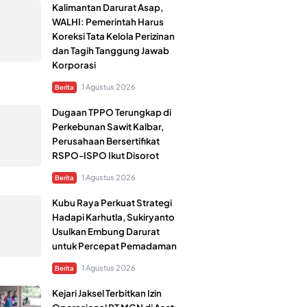
Kalimantan Darurat Asap,
WALHI: Pemerintah Harus
Koreksi Tata Kelola Perizinan
dan Tagih Tanggung Jawab
Korporasi
1 Agustus 2026
Berita
Dugaan TPPO Terungkap di
Perkebunan Sawit Kalbar,
Perusahaan Bersertifikat
RSPO-ISPO Ikut Disorot
1 Agustus 2026
Berita
Kubu Raya Perkuat Strategi
Hadapi Karhutla, Sukiryanto
Usulkan Embung Darurat
untuk Percepat Pemadaman
1 Agustus 2026
Berita
Kejari Jaksel Terbitkan Izin