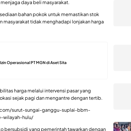
n menjaga daya beli masyarakat.
rsediaan bahan pokok untuk memastikan stok
in masyarakat tidak menghadapi lonjakan harga
n Izin Operasional PT MGN di Aset Sita
litas harga melalui intervensi pasar yang
okasi sejak pagi dan mengantre dengan tertib.
ar.com/surut-sungai-ganggu-suplai-bbm-
e-wilayah-hulu/
o bersubsidi yang pemerintah tawarkan dengan