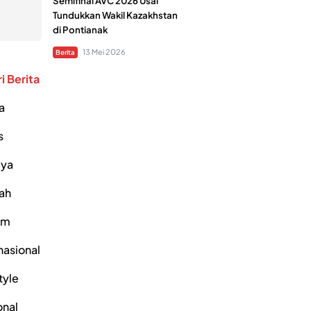
Semifinal AVC 2026 Usai
Tundukkan Wakil Kazakhstan
di Pontianak
13 Mei 2026
Berita
i Berita
a
s
ya
ah
um
nasional
tyle
onal