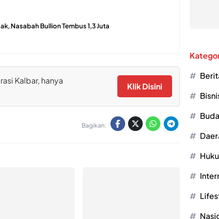
ak, Nasabah Bullion Tembus 1,3 Juta
Kategor
Berit
rasi Kalbar, hanya
Klik Disini
Bisni
Buda
Bagikan:
Daer
Huk
Inter
Lifes
Nasi