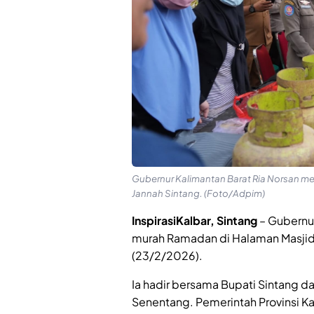
Gubernur Kalimantan Barat Ria Norsan m
Jannah Sintang. (Foto/Adpim)
InspirasiKalbar, Sintang
– Gubernu
murah Ramadan di Halaman Masjid 
(23/2/2026).
Ia hadir bersama Bupati Sintang d
Senentang. Pemerintah Provinsi Ka