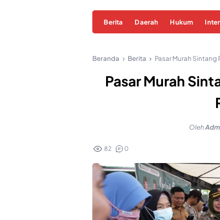
Berita
Daerah
Hukum
Inte
Beranda
Berita
Pasar Murah Sintang
Pasar Murah Sint
Oleh
Adm
82
0