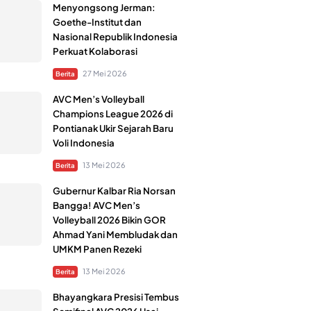
Menyongsong Jerman:
Goethe-Institut dan
Nasional Republik Indonesia
Perkuat Kolaborasi
27 Mei 2026
Berita
AVC Men’s Volleyball
Champions League 2026 di
Pontianak Ukir Sejarah Baru
Voli Indonesia
13 Mei 2026
Berita
Gubernur Kalbar Ria Norsan
Bangga! AVC Men’s
Volleyball 2026 Bikin GOR
Ahmad Yani Membludak dan
UMKM Panen Rezeki
13 Mei 2026
Berita
Bhayangkara Presisi Tembus