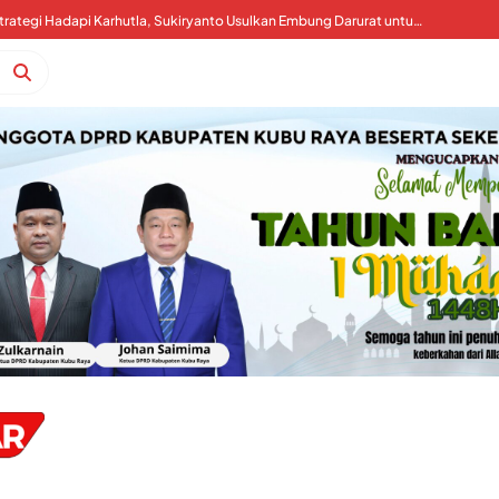
Kubu Raya Perkuat Strategi Hadapi Karhutla, Sukiryanto Usulkan Embung Darurat untuk Percepat Pemadaman