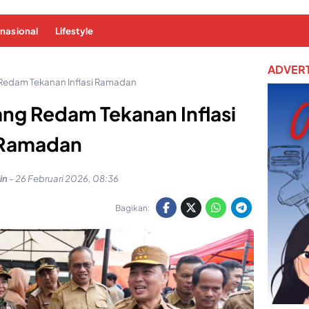
rnasional
Lifestyle
ADVERT
 Redam Tekanan Inflasi Ramadan
ang Redam Tekanan Inflasi
Ramadan
in
-
26 Februari 2026, 08:36
Bagikan: