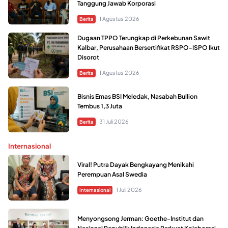
Tanggung Jawab Korporasi
1 Agustus 2026
Berita
Dugaan TPPO Terungkap di Perkebunan Sawit
Kalbar, Perusahaan Bersertifikat RSPO-ISPO Ikut
Disorot
1 Agustus 2026
Berita
Bisnis Emas BSI Meledak, Nasabah Bullion
Tembus 1,3 Juta
31 Juli 2026
Berita
Internasional
Viral! Putra Dayak Bengkayang Menikahi
Perempuan Asal Swedia
1 Juli 2026
Internasional
Menyongsong Jerman: Goethe-Institut dan