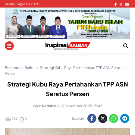
Skip
Sabtu, 8 Agustus 2026
to
content
Beranda
Berita
Strategi Kubu Raya Pertahankan TPP ASN Seratus
Persen
Strategi Kubu Raya Pertahankan TPP ASN
Seratus Persen
Oleh
Redaksi 2
-
8 Desember 2025, 15:43
Bagikan:
134
0