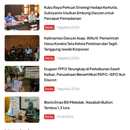
Kubu Raya Perkuat Strategi Hadapi Karhutla,
Sukiryanto Usulkan Embung Darurat untuk
Percepat Pemadaman
1 Agustus 2026
Berita
Kalimantan Darurat Asap, WALHI: Pemerintah
Harus Koreksi Tata Kelola Perizinan dan Tagih
Tanggung Jawab Korporasi
1 Agustus 2026
Berita
Dugaan TPPO Terungkap di Perkebunan Sawit
Kalbar, Perusahaan Bersertifikat RSPO-ISPO Ikut
Disorot
1 Agustus 2026
Berita
Bisnis Emas BSI Meledak, Nasabah Bullion
Tembus 1,3 Juta
31 Juli 2026
Berita