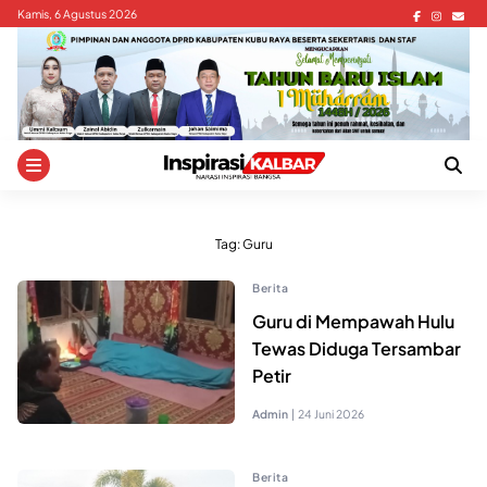
Skip
Kamis, 6 Agustus 2026
to
content
Tag:
Guru
Berita
Guru di Mempawah Hulu
Tewas Diduga Tersambar
Petir
Admin
|
24 Juni 2026
Berita