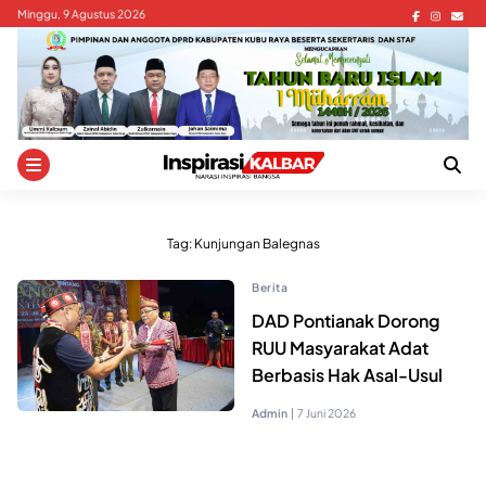
Skip
Minggu, 9 Agustus 2026
to
content
Tag:
Kunjungan Balegnas
Berita
DAD Pontianak Dorong
RUU Masyarakat Adat
Berbasis Hak Asal-Usul
Admin
|
7 Juni 2026