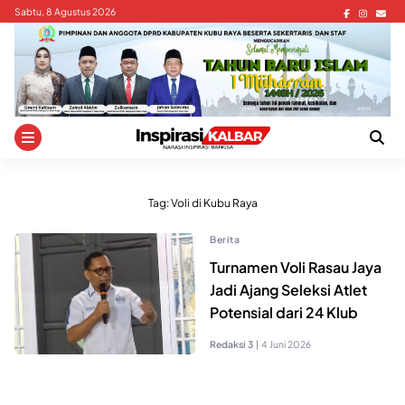
Skip
Sabtu, 8 Agustus 2026
to
content
Tag:
Voli di Kubu Raya
Berita
Turnamen Voli Rasau Jaya
Jadi Ajang Seleksi Atlet
Potensial dari 24 Klub
Redaksi 3
|
4 Juni 2026