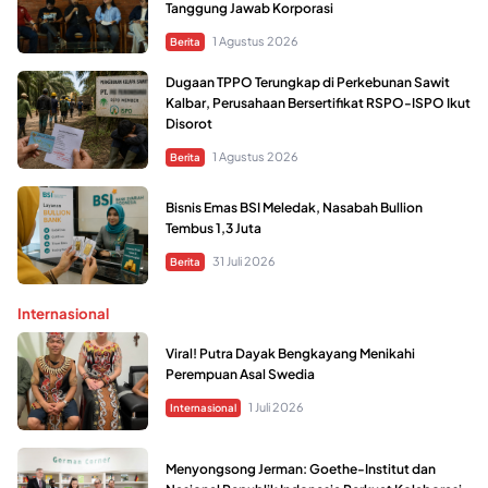
Tanggung Jawab Korporasi
1 Agustus 2026
Berita
Dugaan TPPO Terungkap di Perkebunan Sawit
Kalbar, Perusahaan Bersertifikat RSPO-ISPO Ikut
Disorot
1 Agustus 2026
Berita
Bisnis Emas BSI Meledak, Nasabah Bullion
Tembus 1,3 Juta
31 Juli 2026
Berita
Internasional
Viral! Putra Dayak Bengkayang Menikahi
Perempuan Asal Swedia
1 Juli 2026
Internasional
Menyongsong Jerman: Goethe-Institut dan