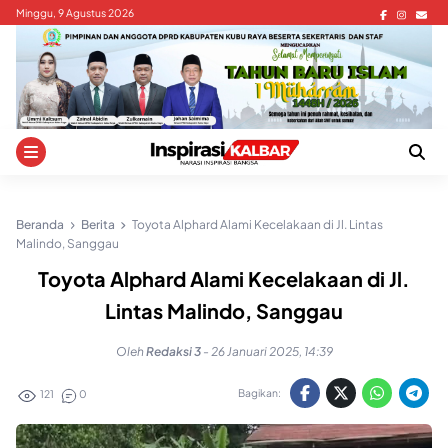
Skip
Minggu, 9 Agustus 2026
to
content
Beranda
Berita
Toyota Alphard Alami Kecelakaan di Jl. Lintas
Malindo, Sanggau
Toyota Alphard Alami Kecelakaan di Jl.
Lintas Malindo, Sanggau
Oleh
Redaksi 3
-
26 Januari 2025, 14:39
Bagikan:
121
0