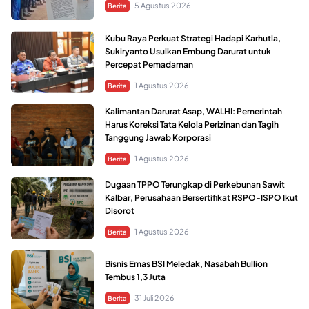
5 Agustus 2026
Berita
Kubu Raya Perkuat Strategi Hadapi Karhutla,
Sukiryanto Usulkan Embung Darurat untuk
Percepat Pemadaman
1 Agustus 2026
Berita
Kalimantan Darurat Asap, WALHI: Pemerintah
Harus Koreksi Tata Kelola Perizinan dan Tagih
Tanggung Jawab Korporasi
1 Agustus 2026
Berita
Dugaan TPPO Terungkap di Perkebunan Sawit
Kalbar, Perusahaan Bersertifikat RSPO-ISPO Ikut
Disorot
1 Agustus 2026
Berita
Bisnis Emas BSI Meledak, Nasabah Bullion
Tembus 1,3 Juta
31 Juli 2026
Berita