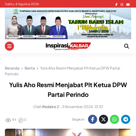
Skip
Sabtu, 8 Agustus 2026
to
content
Beranda
Berita
Yulis Aho Resmi Menjabat Plt Ketua DPW Partai
Perindo
Yulis Aho Resmi Menjabat Plt Ketua DPW
Partai Perindo
Oleh
Redaksi 2
-
3 November 2024, 13:33
Bagikan:
84
0