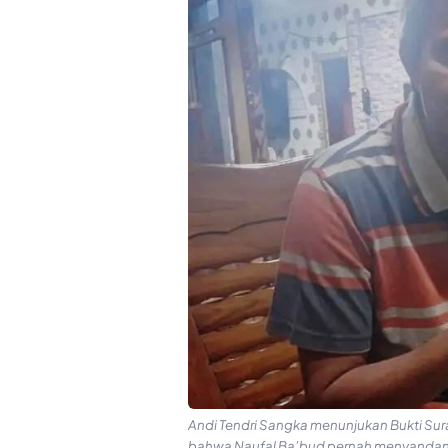
Andi Tendri Sangka menunjukan Bukti Sur
bahwa Naufal Ba’bud pernah menyandang