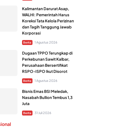
Kalimantan Darurat Asap,
WALHI: Pemerintah Harus
Koreksi Tata Kelola Perizinan
dan Tagih Tanggung Jawab
Korporasi
1 Agustus 2026
Berita
Dugaan TPPO Terungkap di
Perkebunan Sawit Kalbar,
Perusahaan Bersertifikat
RSPO-ISPO Ikut Disorot
1 Agustus 2026
Berita
Bisnis Emas BSI Meledak,
Nasabah Bullion Tembus 1,3
Juta
31 Juli 2026
Berita
sional