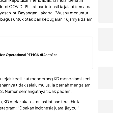
ukan keputusan mendadak. Ia mulai berlatih
emi COVID-19. Latihan intensif ia jalani bersama
ayasan Inti Bayangan, Jakarta. “Wushu menuntut
, bagus untuk otak dan kebugaran,” ujarnya dalam
n Izin Operasional PT MGN di Aset Sita
u sejak kecil ikut mendorong KD mendalami seni
alanannya tidak selalu mulus. Ia pernah mengalami
022. Namun semangatnya tidak padam.
KD melakukan simulasi latihan terakhir. Ia
agram: “Doakan Indonesia juara, jiayou!”