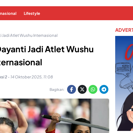
rnasional
Lifestyle
ADVERT
i Jadi Atlet Wushu Internasional
 Dayanti Jadi Atlet Wushu
ternasional
si 2
-
14 Oktober 2025, 11:08
Bagikan: