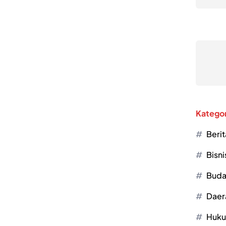
Kategor
Berit
Bisni
Buda
Daer
Huk