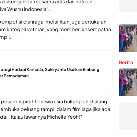
dukungan dari sesama artis dan netizen.
iva Wushu Indonesia”.
mpetisi olahraga, melainkan juga pertukaran
dalam kategori veteran, yang memberi kesempatan
mpil.
Berita
rategi Hadapi Karhutla, Sukiryanto Usulkan Embung
pat Pemadaman
i pesan inspiratif bahwa usia bukan penghalang
membuka peluang tampil dalam film laga jika ada
a: “Kalau lawannya Michelle Yeoh!”