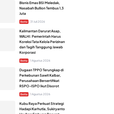
Bisnis Emas BSI Meledak,
Nasabah Bullion Tembus 1,3
Juta
31 Juli 2026
Berita
Kalimantan Darurat Asap,
WALHI: Pemerintah Harus
Koreksi Tata Kelola Perizinan
dan Tagih Tanggung Jawab
Korporasi
1 Agustus 2026
Berita
Dugaan TPPO Terungkap di
Perkebunan Sawit Kalbar,
Perusahaan Bersertifikat
RSPO-ISPO Ikut Disorot
1 Agustus 2026
Berita
Kubu Raya Perkuat Strategi
Hadapi Karhutla, Sukiryanto