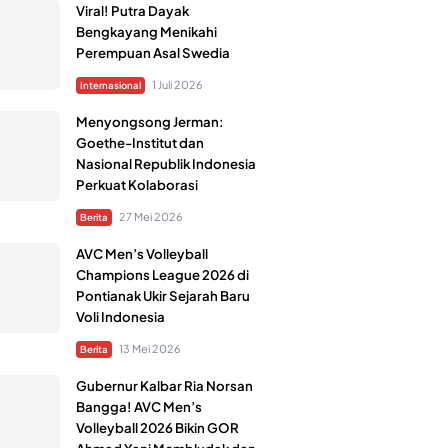
Viral! Putra Dayak
Bengkayang Menikahi
Perempuan Asal Swedia
1 Juli 2026
Internasional
Menyongsong Jerman:
Goethe-Institut dan
Nasional Republik Indonesia
Perkuat Kolaborasi
27 Mei 2026
Berita
AVC Men’s Volleyball
Champions League 2026 di
Pontianak Ukir Sejarah Baru
Voli Indonesia
13 Mei 2026
Berita
Gubernur Kalbar Ria Norsan
Bangga! AVC Men’s
Volleyball 2026 Bikin GOR