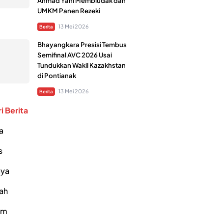
Ahmad Yani Membludak dan
UMKM Panen Rezeki
13 Mei 2026
Berita
Bhayangkara Presisi Tembus
Semifinal AVC 2026 Usai
Tundukkan Wakil Kazakhstan
di Pontianak
13 Mei 2026
Berita
i Berita
a
s
ya
ah
um