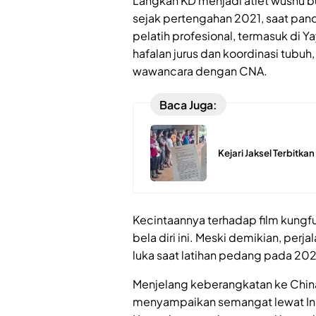
Langkah KD menjadi atlet wushu b
sejak pertengahan 2021, saat pand
pelatih profesional, termasuk di Y
hafalan jurus dan koordinasi tubuh
wawancara dengan CNA.
Baca Juga:
Kejari Jaksel Terbitka
Kecintaannya terhadap film kungf
bela diri ini. Meski demikian, perj
luka saat latihan pedang pada 2
Menjelang keberangkatan ke China, 
menyampaikan semangat lewat Inst