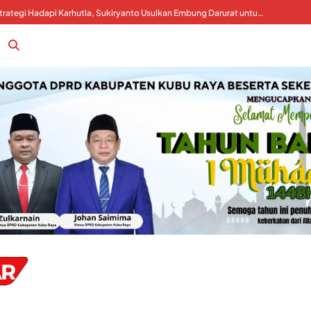
Kalimantan Darurat Asap, WALHI: Pemerintah Harus Koreksi Tata Kelola Perizinan dan Tagih Tanggung Jawab Korporasi
Kubu Raya Perkuat Strategi Hadapi Karhutla, Sukiryanto Usulkan Embung Darurat untuk Percepat Pemadaman