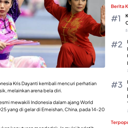
Berita 
K
O
5
onesia Kris Dayanti kembali mencuri perhatian
k, melainkan arena bela diri.
) resmi mewakili Indonesia dalam ajang World
5 yang di gelar di Emeishan, China, pada 14–20
Terpopu