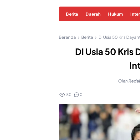
Berita
Daerah
Hukum
Inte
Beranda
Berita
Di Usia 50 Kris Dayant
Di Usia 50 Kris
In
Oleh
Redak
80
0