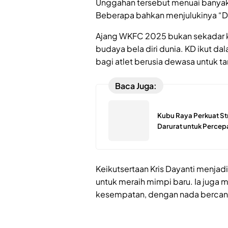
Unggahan tersebut menuai banyak 
Beberapa bahkan menjulukinya “D
Ajang WKFC 2025 bukan sekadar ko
budaya bela diri dunia. KD ikut 
bagi atlet berusia dewasa untuk ta
Baca Juga:
Kubu Raya Perkuat St
Darurat untuk Perce
Keikutsertaan Kris Dayanti menjad
untuk meraih mimpi baru. Ia juga 
kesempatan, dengan nada bercand