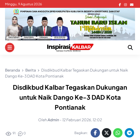
Skip
Minggu, 9 Agustus 2026
to
content
Beranda
Berita
Disdikbud Kalbar Tegaskan Dukungan untuk Naik
Dango Ke-3 DAD Kota Pontianak
Disdikbud Kalbar Tegaskan Dukungan
untuk Naik Dango Ke-3 DAD Kota
Pontianak
Oleh
Admin
-
12 Februari 2026, 12:02
Bagikan:
91
0