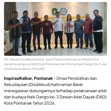
Plh. Kepala Disdikbud Kalbar, Syarif Faisal Indahmawan Alkadri foto
bersama pengurus DAD Kota Pontianak dan Panitia Naik Dango Ke-3 usai
menerima audiensi. (Foto/IK)
InspirasiKalbar, Pontianak
– Dinas Pendidikan dan
Kebudayaan (Disdikbud) Kalimantan Barat
menegaskan dukungannya terhadap pelaksanaan adat
dan budaya Naik Dango ke-3 Dewan Adat Dayak (DAD)
Kota Pontianak Tahun 2026.