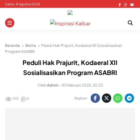
Skip
Sabtu, 8 Agustus 2026
to
content
Beranda
Berita
Peduli Hak Prajurit, Kodaeral XII Sosialisasikan
Program ASABRI
Peduli Hak Prajurit, Kodaeral XII
Sosialisasikan Program ASABRI
Oleh
Admin
-
10 Februari 2026, 20:23
Bagikan:
100
0