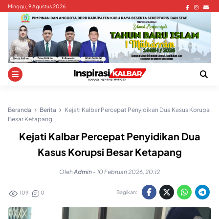
Skip
Minggu, 9 Agustus 2026
to
content
Beranda
Berita
Kejati Kalbar Percepat Penyidikan Dua Kasus Korupsi
Besar Ketapang
Kejati Kalbar Percepat Penyidikan Dua
Kasus Korupsi Besar Ketapang
Oleh
Admin
-
10 Februari 2026, 20:12
Bagikan:
109
0