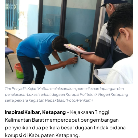
Tim Penyidik Kejati Kalbar melaksanakan pemeriksaan lapangan dan
penelusuran Lokasi terkait dugaan Korupsi Politeknik Negeri Ketapang
serta perkara kegiatan Napaktilas. (Foto/Penkum)
InspirasiKalbar, Ketapang
– Kejaksaan Tinggi
Kalimantan Barat mempercepat pengembangan
penyidikan dua perkara besar dugaan tindak pidana
korupsi di Kabupaten Ketapang.