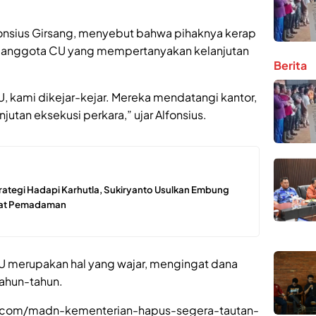
onsius Girsang, menyebut bahwa pihaknya kerap
h anggota CU yang mempertanyakan kelanjutan
Berita
 kami dikejar-kejar. Mereka mendatangi kantor,
tan eksekusi perkara,” ujar Alfonsius.
rategi Hadapi Karhutla, Sukiryanto Usulkan Embung
pat Pemadaman
U merupakan hal yang wajar, mengingat dana
tahun-tahun.
bar.com/madn-kementerian-hapus-segera-tautan-