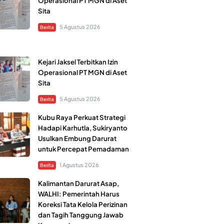
Operasional PT MGN di Aset
Sita
5 Agustus 2026
Berita
Kejari Jaksel Terbitkan Izin
Operasional PT MGN di Aset
Sita
5 Agustus 2026
Berita
Kubu Raya Perkuat Strategi
Hadapi Karhutla, Sukiryanto
Usulkan Embung Darurat
untuk Percepat Pemadaman
1 Agustus 2026
Berita
Kalimantan Darurat Asap,
WALHI: Pemerintah Harus
Koreksi Tata Kelola Perizinan
dan Tagih Tanggung Jawab