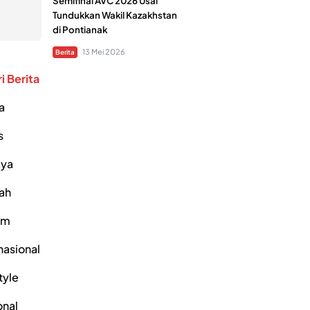
Semifinal AVC 2026 Usai
Tundukkan Wakil Kazakhstan
di Pontianak
13 Mei 2026
Berita
i Berita
a
s
ya
ah
um
nasional
tyle
onal