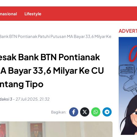
rnasional
Lifestyle
ADVERT
nk BTN Pontianak Patuhi Putusan MA Bayar 33,6 Milyar Ke
sak Bank BTN Pontianak
A Bayar 33,6 Milyar Ke CU
ntang Tipo
aksi 3
-
27 Juli 2025, 21:32
Bagikan: