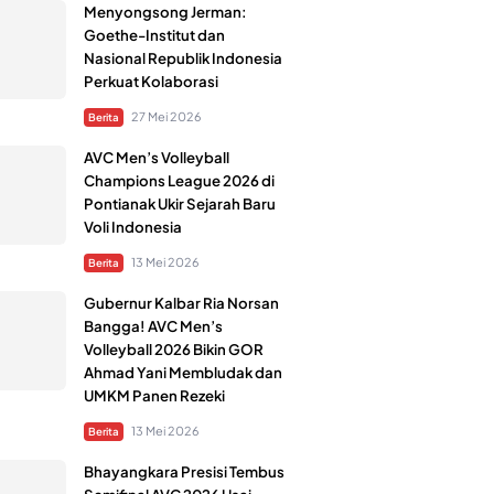
Menyongsong Jerman:
Goethe-Institut dan
Nasional Republik Indonesia
Perkuat Kolaborasi
27 Mei 2026
Berita
AVC Men’s Volleyball
Champions League 2026 di
Pontianak Ukir Sejarah Baru
Voli Indonesia
13 Mei 2026
Berita
Gubernur Kalbar Ria Norsan
Bangga! AVC Men’s
Volleyball 2026 Bikin GOR
Ahmad Yani Membludak dan
UMKM Panen Rezeki
13 Mei 2026
Berita
Bhayangkara Presisi Tembus