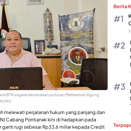
Berita 
K
O
5
ank BTN segera laksanakan putusan Mahkamah Agung
to/Ist)
ah melewati perjalanan hukum yang panjang dan
TN) Cabang Pontianak kini di hadapkan pada
Terpopu
ganti rugi sebesar Rp33,6 miliar kepada Credit