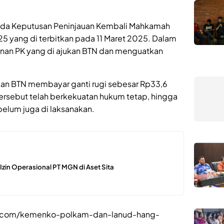
pada Keputusan Peninjauan Kembali Mahkamah
 yang di terbitkan pada 11 Maret 2025. Dalam
an PK yang di ajukan BTN dan menguatkan
kan BTN membayar ganti rugi sebesar Rp33,6
tersebut telah berkekuatan hukum tetap, hingga
elum juga di laksanakan.
n Izin Operasional PT MGN di Aset Sita
bar.com/kemenko-polkam-dan-lanud-hang-