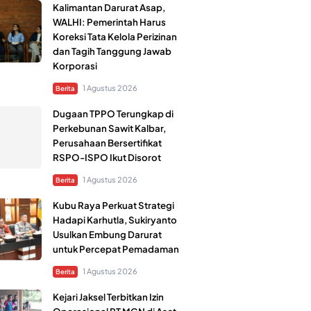
Kalimantan Darurat Asap,
WALHI: Pemerintah Harus
Koreksi Tata Kelola Perizinan
dan Tagih Tanggung Jawab
Korporasi
1 Agustus 2026
Berita
Dugaan TPPO Terungkap di
Perkebunan Sawit Kalbar,
Perusahaan Bersertifikat
RSPO-ISPO Ikut Disorot
1 Agustus 2026
Berita
Kubu Raya Perkuat Strategi
Hadapi Karhutla, Sukiryanto
Usulkan Embung Darurat
untuk Percepat Pemadaman
1 Agustus 2026
Berita
Kejari Jaksel Terbitkan Izin