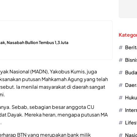
Kategor
ak, Nasabah Bullion Tembus 1,3 Juta
Berit
Bisni
Dayak Nasional (MADN), Yakobus Kumis, juga
Buda
ksanakan putusan Mahkamah Agung yang telah
Daer
sebut. Ia menilai masyarakat di daerah sangat
ni.
Huk
anya. Sebab, sebagian besar anggota CU
Inter
adat Dayak. Mereka heran, mengapa putusan MA
.
Lifes
rharap BTN yang merupakan bank milik
Nasi