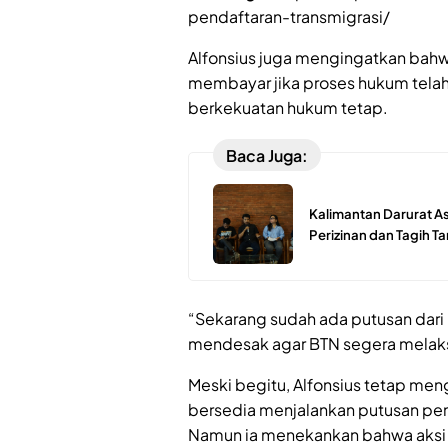
pendaftaran-transmigrasi/
Alfonsius juga mengingatkan bahw
membayar jika proses hukum telah
berkekuatan hukum tetap.
Baca Juga:
Kalimantan Darurat As
Perizinan dan Tagih 
“Sekarang sudah ada putusan dari
mendesak agar BTN segera melaks
Meski begitu, Alfonsius tetap men
bersedia menjalankan putusan peng
Namun ia menekankan bahwa aksi 