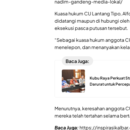
nadim-gandeng-media-lokal/
Kuasa hukum CU Lantang Tipo, Alf
didatangi maupun di hubungi ole
eksekusi pasca putusan tersebut.
“Sebagai kuasa hukum anggota CU,
menelepon, dan menanyakan kelanju
Baca Juga:
Kubu Raya Perkuat St
Darurat untuk Perce
Menurutnya, keresahan anggota C
mereka telah tertahan selama ber
Baca Juga:
https://inspirasikal