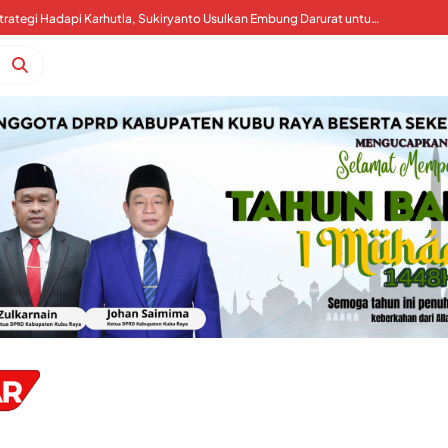
Kubu Raya Perkuat Strategi Hadapi Karhutla, Sukiryanto Usulkan Embung Darurat untuk Percepat Pemadaman