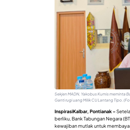
Sekjen MADN, Yakobus Kumis meminta B
Ganti rugi uang Milik CU Lantang Tipo. (Fo
InspirasiKalbar, Pontianak –
Setel
berliku, Bank Tabungan Negara (B
kewajiban mutlak untuk membayar 