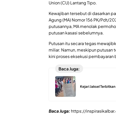
Union (CU) Lantang Tipo.
Kewajiban tersebut di dasarkan 
Agung (MA) Nomor 156 PK/Pdt/2025
putusannya, MA menolak permohon
putusan kasasi sebelumnya.
Putusan itu secara tegas mewajib
miliar. Namun, meskipun putusan 
kini proses eksekusi pembayaran b
Baca Juga:
Kejari Jaksel Terbitka
Baca Juga:
https://inspirasikal