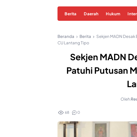
Berita
Daerah
Hukum
Inte
Beranda
Berita
Sekjen MADN Desak Ba
CU Lantang Tipo
Sekjen MADN De
Patuhi Putusan M
La
Oleh
Red
68
0