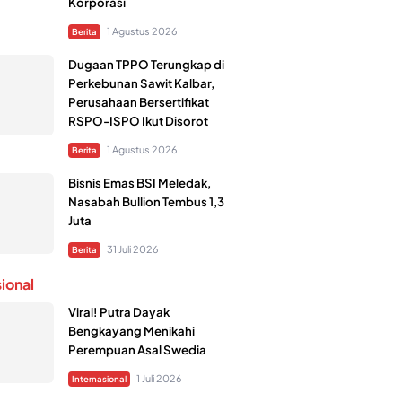
Korporasi
1 Agustus 2026
Berita
Dugaan TPPO Terungkap di
Perkebunan Sawit Kalbar,
Perusahaan Bersertifikat
RSPO-ISPO Ikut Disorot
1 Agustus 2026
Berita
Bisnis Emas BSI Meledak,
Nasabah Bullion Tembus 1,3
Juta
31 Juli 2026
Berita
sional
Viral! Putra Dayak
Bengkayang Menikahi
Perempuan Asal Swedia
1 Juli 2026
Internasional