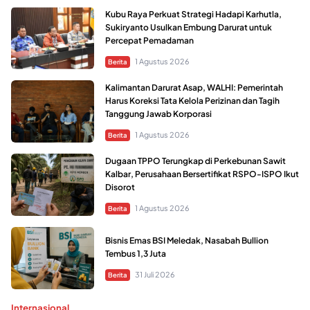
Kubu Raya Perkuat Strategi Hadapi Karhutla,
Sukiryanto Usulkan Embung Darurat untuk
Percepat Pemadaman
1 Agustus 2026
Berita
Kalimantan Darurat Asap, WALHI: Pemerintah
Harus Koreksi Tata Kelola Perizinan dan Tagih
Tanggung Jawab Korporasi
1 Agustus 2026
Berita
Dugaan TPPO Terungkap di Perkebunan Sawit
Kalbar, Perusahaan Bersertifikat RSPO-ISPO Ikut
Disorot
1 Agustus 2026
Berita
Bisnis Emas BSI Meledak, Nasabah Bullion
Tembus 1,3 Juta
31 Juli 2026
Berita
Internasional