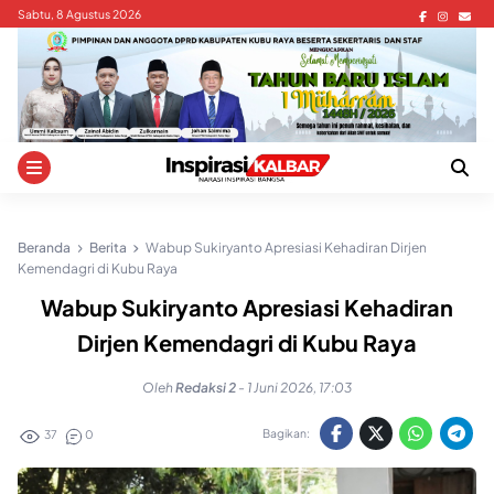
Skip
Sabtu, 8 Agustus 2026
to
content
Beranda
Berita
Wabup Sukiryanto Apresiasi Kehadiran Dirjen
Kemendagri di Kubu Raya
Wabup Sukiryanto Apresiasi Kehadiran
Dirjen Kemendagri di Kubu Raya
Oleh
Redaksi 2
-
1 Juni 2026, 17:03
Bagikan:
37
0