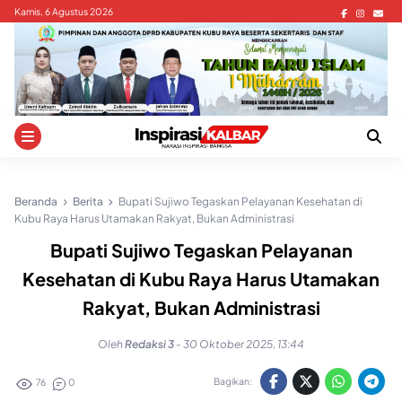
Skip
Kamis, 6 Agustus 2026
to
content
Beranda
Berita
Bupati Sujiwo Tegaskan Pelayanan Kesehatan di
Kubu Raya Harus Utamakan Rakyat, Bukan Administrasi
Bupati Sujiwo Tegaskan Pelayanan
Kesehatan di Kubu Raya Harus Utamakan
Rakyat, Bukan Administrasi
Oleh
Redaksi 3
-
30 Oktober 2025, 13:44
Bagikan:
76
0