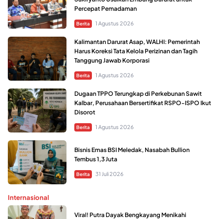
Percepat Pemadaman
1 Agustus 2026
Berita
Kalimantan Darurat Asap, WALHI: Pemerintah
Harus Koreksi Tata Kelola Perizinan dan Tagih
Tanggung Jawab Korporasi
1 Agustus 2026
Berita
Dugaan TPPO Terungkap di Perkebunan Sawit
Kalbar, Perusahaan Bersertifikat RSPO-ISPO Ikut
Disorot
1 Agustus 2026
Berita
Bisnis Emas BSI Meledak, Nasabah Bullion
Tembus 1,3 Juta
31 Juli 2026
Berita
Internasional
Viral! Putra Dayak Bengkayang Menikahi