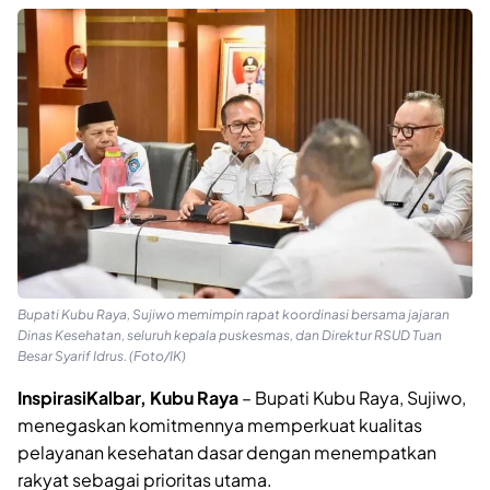
Bupati Kubu Raya, Sujiwo memimpin rapat koordinasi bersama jajaran
Dinas Kesehatan, seluruh kepala puskesmas, dan Direktur RSUD Tuan
Besar Syarif Idrus. (Foto/IK)
InspirasiKalbar, Kubu Raya
– Bupati Kubu Raya, Sujiwo,
menegaskan komitmennya memperkuat kualitas
pelayanan kesehatan dasar dengan menempatkan
rakyat sebagai prioritas utama.