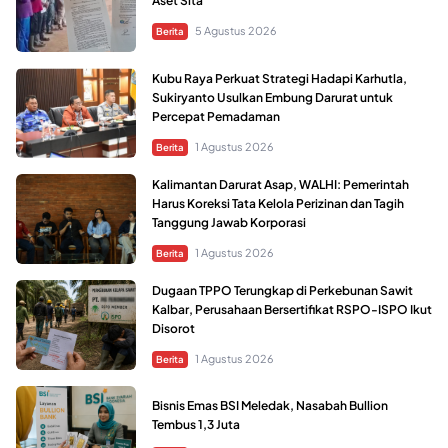
Aset Sita
5 Agustus 2026
Berita
Kubu Raya Perkuat Strategi Hadapi Karhutla,
Sukiryanto Usulkan Embung Darurat untuk
Percepat Pemadaman
1 Agustus 2026
Berita
Kalimantan Darurat Asap, WALHI: Pemerintah
Harus Koreksi Tata Kelola Perizinan dan Tagih
Tanggung Jawab Korporasi
1 Agustus 2026
Berita
Dugaan TPPO Terungkap di Perkebunan Sawit
Kalbar, Perusahaan Bersertifikat RSPO-ISPO Ikut
Disorot
1 Agustus 2026
Berita
Bisnis Emas BSI Meledak, Nasabah Bullion
Tembus 1,3 Juta