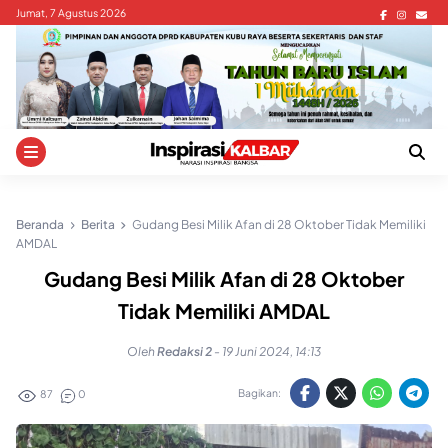
Skip
Jumat, 7 Agustus 2026
to
content
Beranda
Berita
Gudang Besi Milik Afan di 28 Oktober Tidak Memiliki
AMDAL
Gudang Besi Milik Afan di 28 Oktober
Tidak Memiliki AMDAL
Oleh
Redaksi 2
-
19 Juni 2024, 14:13
Bagikan:
87
0