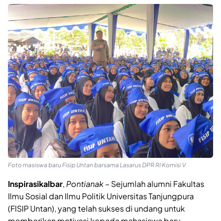
Foto masiswa baru Fisip Untan barsama Lasarus DPR RI Komisi V
Inspirasikalbar
,
Pontianak
– Sejumlah alumni Fakultas
Ilmu Sosial dan Ilmu Politik Universitas Tanjungpura
(FISIP Untan), yang telah sukses di undang untuk
memberikan motivasi kepada mahasiswa baru.