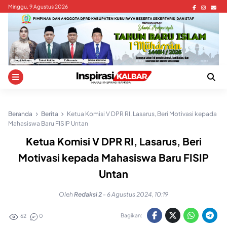
Skip
Minggu, 9 Agustus 2026
to
content
Beranda
Berita
Ketua Komisi V DPR RI, Lasarus, Beri Motivasi kepada
Mahasiswa Baru FISIP Untan
Ketua Komisi V DPR RI, Lasarus, Beri
Motivasi kepada Mahasiswa Baru FISIP
Untan
Oleh
Redaksi 2
-
6 Agustus 2024, 10:19
Bagikan:
62
0