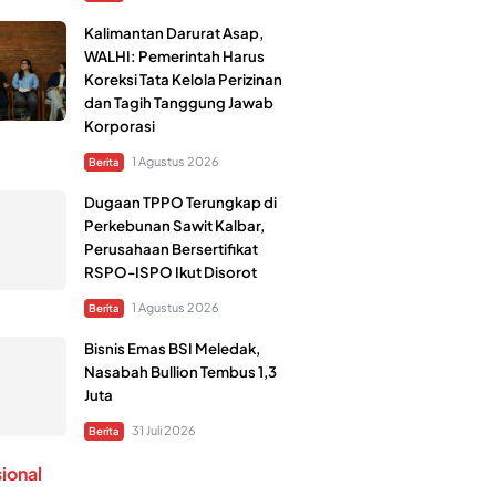
Kalimantan Darurat Asap,
WALHI: Pemerintah Harus
Koreksi Tata Kelola Perizinan
dan Tagih Tanggung Jawab
Korporasi
1 Agustus 2026
Berita
Dugaan TPPO Terungkap di
Perkebunan Sawit Kalbar,
Perusahaan Bersertifikat
RSPO-ISPO Ikut Disorot
1 Agustus 2026
Berita
Bisnis Emas BSI Meledak,
Nasabah Bullion Tembus 1,3
Juta
31 Juli 2026
Berita
sional