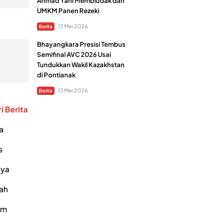
Ahmad Yani Membludak dan
UMKM Panen Rezeki
13 Mei 2026
Berita
Bhayangkara Presisi Tembus
Semifinal AVC 2026 Usai
Tundukkan Wakil Kazakhstan
di Pontianak
13 Mei 2026
Berita
i Berita
a
s
ya
ah
um