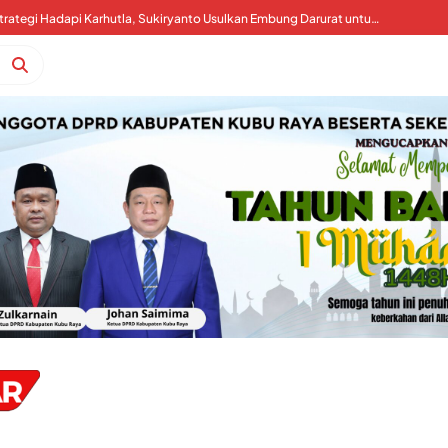
Kubu Raya Perkuat Strategi Hadapi Karhutla, Sukiryanto Usulkan Embung Darurat untuk Percepat Pemadaman