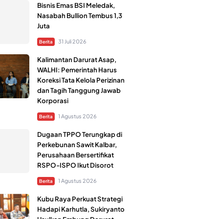
Bisnis Emas BSI Meledak,
Nasabah Bullion Tembus 1,3
Juta
31 Juli 2026
Berita
Kalimantan Darurat Asap,
WALHI: Pemerintah Harus
Koreksi Tata Kelola Perizinan
dan Tagih Tanggung Jawab
Korporasi
1 Agustus 2026
Berita
Dugaan TPPO Terungkap di
Perkebunan Sawit Kalbar,
Perusahaan Bersertifikat
RSPO-ISPO Ikut Disorot
1 Agustus 2026
Berita
Kubu Raya Perkuat Strategi
Hadapi Karhutla, Sukiryanto