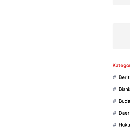
Kategor
Berit
Bisni
Buda
Daer
Huk