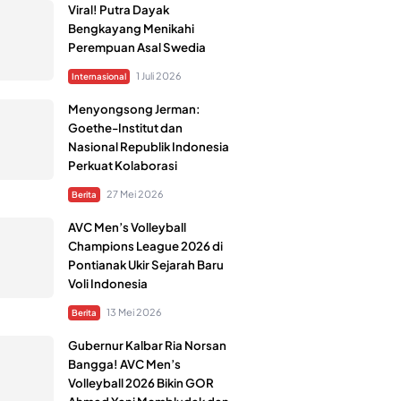
Viral! Putra Dayak
Bengkayang Menikahi
Perempuan Asal Swedia
1 Juli 2026
Internasional
Menyongsong Jerman:
Goethe-Institut dan
Nasional Republik Indonesia
Perkuat Kolaborasi
27 Mei 2026
Berita
AVC Men’s Volleyball
Champions League 2026 di
Pontianak Ukir Sejarah Baru
Voli Indonesia
13 Mei 2026
Berita
Gubernur Kalbar Ria Norsan
Bangga! AVC Men’s
Volleyball 2026 Bikin GOR