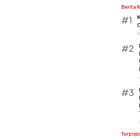
Berita 
K
O
5
Terpopu