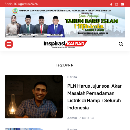
Skip
Senin, 10 Agustus 2026
to
content
Tag:
DPR RI
Berita
PLN Harus Jujur soal Akar
Masalah Pemadaman
Listrik di Hampir Seluruh
Indonesia
Admin
|
5 Juli 2026
Berita