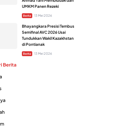
Ahmad Yani Membludak dan
UMKM Panen Rezeki
13 Mei 2026
Berita
Bhayangkara Presisi Tembus
Semifinal AVC 2026 Usai
Tundukkan Wakil Kazakhstan
di Pontianak
13 Mei 2026
Berita
i Berita
a
s
ya
ah
um