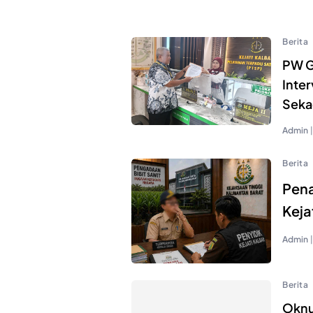
Berita
PW GN
Inte
Seka
Admin
|
Berita
Pena
Keja
Admin
|
Berita
Oknu