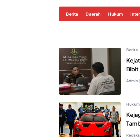
Berita
Daerah
Hukum
Inte
Berita
Keja
Bibi
Admin
|
Hukum
Keja
Tamb
Redaksi