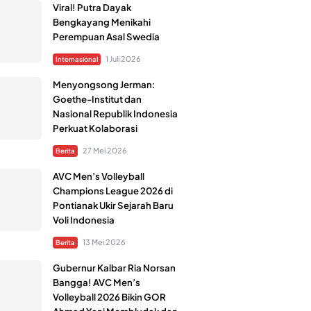
Viral! Putra Dayak
Bengkayang Menikahi
Perempuan Asal Swedia
1 Juli 2026
Internasional
Menyongsong Jerman:
Goethe-Institut dan
Nasional Republik Indonesia
Perkuat Kolaborasi
27 Mei 2026
Berita
AVC Men’s Volleyball
Champions League 2026 di
Pontianak Ukir Sejarah Baru
Voli Indonesia
13 Mei 2026
Berita
Gubernur Kalbar Ria Norsan
Bangga! AVC Men’s
Volleyball 2026 Bikin GOR