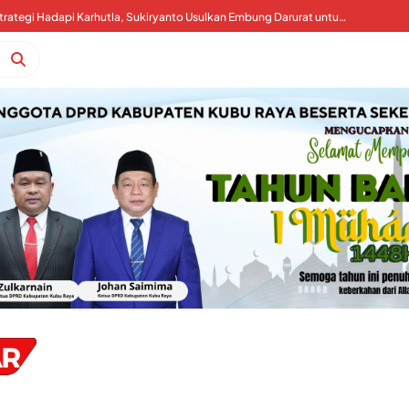
Kubu Raya Perkuat Strategi Hadapi Karhutla, Sukiryanto Usulkan Embung Darurat untuk Percepat Pemadaman