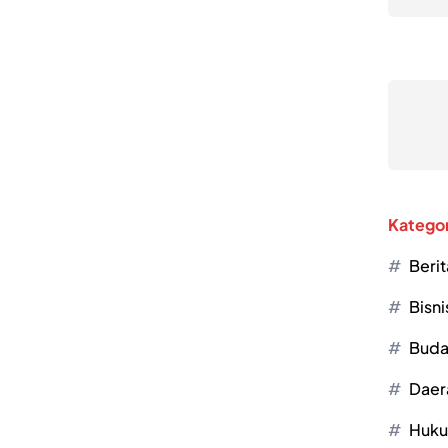
Kategor
Berit
Bisni
Buda
Daer
Huk