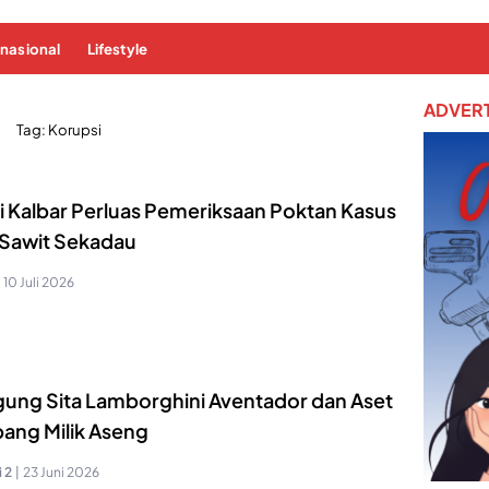
rnasional
Lifestyle
ADVERT
Tag:
Korupsi
ti Kalbar Perluas Pemeriksaan Poktan Kasus
t Sawit Sekadau
10 Juli 2026
gung Sita Lamborghini Aventador dan Aset
ang Milik Aseng
 2
|
23 Juni 2026