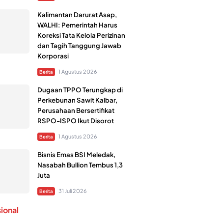
Kalimantan Darurat Asap,
WALHI: Pemerintah Harus
Koreksi Tata Kelola Perizinan
dan Tagih Tanggung Jawab
Korporasi
1 Agustus 2026
Berita
Dugaan TPPO Terungkap di
Perkebunan Sawit Kalbar,
Perusahaan Bersertifikat
RSPO-ISPO Ikut Disorot
1 Agustus 2026
Berita
Bisnis Emas BSI Meledak,
Nasabah Bullion Tembus 1,3
Juta
31 Juli 2026
Berita
sional