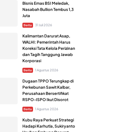
Bisnis Emas BSI Meledak,
Nasabah Bullion Tembus 1,3
Juta
31 Juli 2026
Berita
Kalimantan Darurat Asap,
WALHI: Pemerintah Harus
Koreksi Tata Kelola Perizinan
dan Tagih Tanggung Jawab
Korporasi
1 Agustus 2026
Berita
Dugaan TPPO Terungkap di
Perkebunan Sawit Kalbar,
Perusahaan Bersertifikat
RSPO-ISPO Ikut Disorot
1 Agustus 2026
Berita
Kubu Raya Perkuat Strategi
Hadapi Karhutla, Sukiryanto