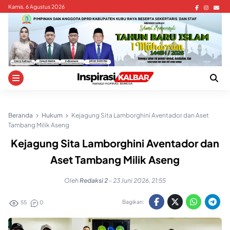
Skip
Kamis, 6 Agustus 2026
to
content
Beranda
Hukum
Kejagung Sita Lamborghini Aventador dan Aset
Tambang Milik Aseng
Kejagung Sita Lamborghini Aventador dan
Aset Tambang Milik Aseng
Oleh
Redaksi 2
-
23 Juni 2026, 21:55
Bagikan:
55
0