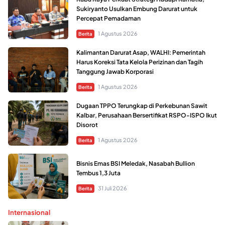
Sukiryanto Usulkan Embung Darurat untuk
Percepat Pemadaman
1 Agustus 2026
Berita
Kalimantan Darurat Asap, WALHI: Pemerintah
Harus Koreksi Tata Kelola Perizinan dan Tagih
Tanggung Jawab Korporasi
1 Agustus 2026
Berita
Dugaan TPPO Terungkap di Perkebunan Sawit
Kalbar, Perusahaan Bersertifikat RSPO-ISPO Ikut
Disorot
1 Agustus 2026
Berita
Bisnis Emas BSI Meledak, Nasabah Bullion
Tembus 1,3 Juta
31 Juli 2026
Berita
Internasional