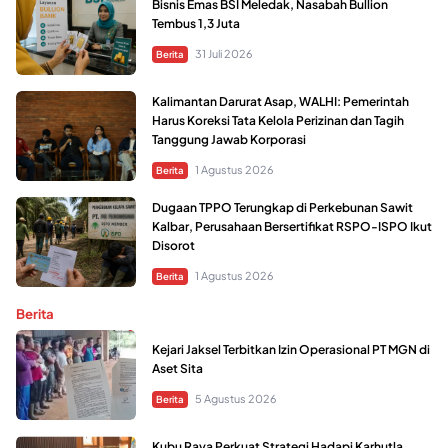
Bisnis Emas BSI Meledak, Nasabah Bullion
Tembus 1,3 Juta
31 Juli 2026
Berita
Kalimantan Darurat Asap, WALHI: Pemerintah
Harus Koreksi Tata Kelola Perizinan dan Tagih
Tanggung Jawab Korporasi
1 Agustus 2026
Berita
Dugaan TPPO Terungkap di Perkebunan Sawit
Kalbar, Perusahaan Bersertifikat RSPO-ISPO Ikut
Disorot
1 Agustus 2026
Berita
Berita
Kejari Jaksel Terbitkan Izin Operasional PT MGN di
Aset Sita
5 Agustus 2026
Berita
Kubu Raya Perkuat Strategi Hadapi Karhutla,