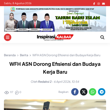
Skip
Sabtu, 8 Agustus 2026
to
content
Beranda
Berita
WFH ASN Dorong Efisiensi dan Budaya Kerja Baru
WFH ASN Dorong Efisiensi dan Budaya
Kerja Baru
Oleh
Redaksi 2
-
6 April 2026, 10:54
Bagikan:
117
0