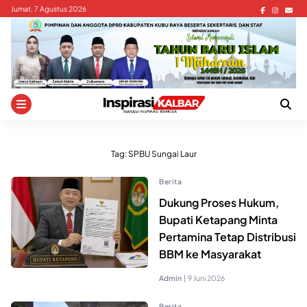
Skip
Jumat, 7 Agustus 2026
to
content
Tag:
SPBU Sungai Laur
Berita
Dukung Proses Hukum,
Bupati Ketapang Minta
Pertamina Tetap Distribusi
BBM ke Masyarakat
Admin
|
9 Juni 2026
Berita