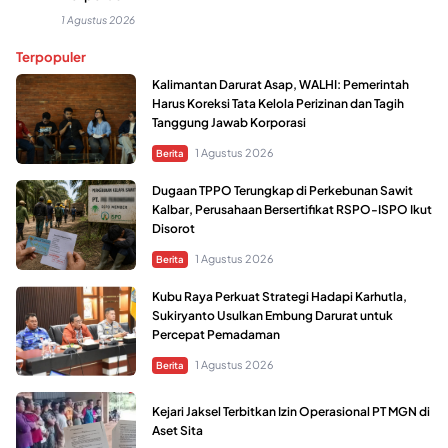
1 Agustus 2026
Terpopuler
Kalimantan Darurat Asap, WALHI: Pemerintah
Harus Koreksi Tata Kelola Perizinan dan Tagih
Tanggung Jawab Korporasi
1 Agustus 2026
Berita
Dugaan TPPO Terungkap di Perkebunan Sawit
Kalbar, Perusahaan Bersertifikat RSPO-ISPO Ikut
Disorot
1 Agustus 2026
Berita
Kubu Raya Perkuat Strategi Hadapi Karhutla,
Sukiryanto Usulkan Embung Darurat untuk
Percepat Pemadaman
1 Agustus 2026
Berita
Kejari Jaksel Terbitkan Izin Operasional PT MGN di
Aset Sita