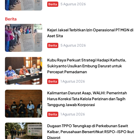
5 Agustus 2026
Berita
Berita
Kejari Jaksel Terbitkan Izin Operasional PT MGN di
Aset Sita
5 Agustus 2026
Berita
Kubu Raya Perkuat Strategi Hadapi Karhutla,
Sukiryanto Usulkan Embung Darurat untuk
Percepat Pemadaman
1 Agustus 2026
Berita
Kalimantan Darurat Asap, WALHI: Pemerintah
Harus Koreksi Tata Kelola Perizinan dan Tagih
Tanggung Jawab Korporasi
1 Agustus 2026
Berita
Dugaan TPPO Terungkap di Perkebunan Sawit
Kalbar, Perusahaan Bersertifikat RSPO-ISPO Ikut
Disorot