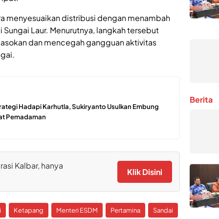
ra menyesuaikan distribusi dengan menambah
i Sungai Laur. Menurutnya, langkah tersebut
 pasokan dan mencegah gangguan aktivitas
gai.
Berita
rategi Hadapi Karhutla, Sukiryanto Usulkan Embung
pat Pemadaman
rasi Kalbar, hanya
Klik Disini
i
Ketapang
Menteri ESDM
Pertamina
Sandai