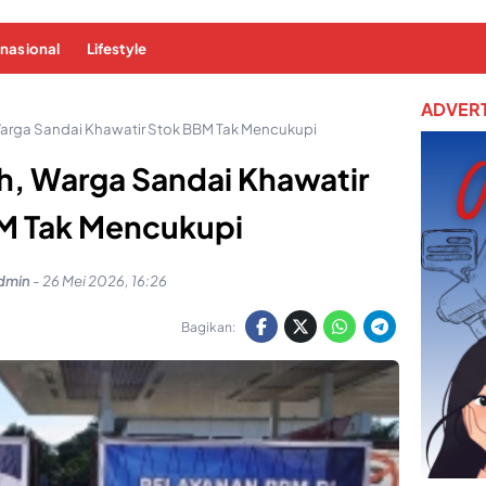
rnasional
Lifestyle
ADVERT
rga Sandai Khawatir Stok BBM Tak Mencukupi
, Warga Sandai Khawatir
M Tak Mencukupi
dmin
-
26 Mei 2026, 16:26
Bagikan: