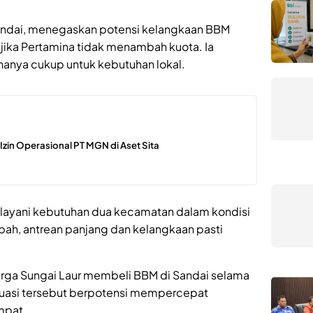
andai, menegaskan potensi kelangkaan BBM
te jika Pertamina tidak menambah kuota. Ia
 hanya cukup untuk kebutuhan lokal.
n Izin Operasional PT MGN di Aset Sita
ayani kebutuhan dua kecamatan dalam kondisi
bah, antrean panjang dan kelangkaan pasti
rga Sungai Laur membeli BBM di Sandai selama
uasi tersebut berpotensi mempercepat
mpat.