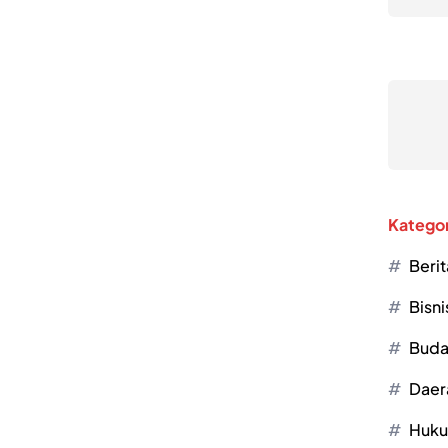
Kategor
Berit
Bisni
Buda
Daer
Huk