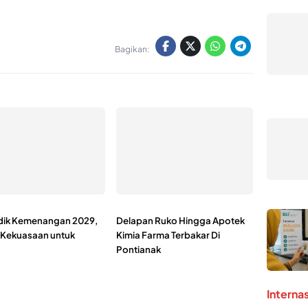
Bagikan:
dik Kemenangan 2029,
Delapan Ruko Hingga Apotek
 Kekuasaan untuk
Kimia Farma Terbakar Di
Pontianak
Interna