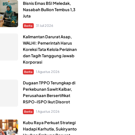
Bisnis Emas BSI Meledak,
Nasabah Bullion Tembus 1,3
Juta
31 Juli 2026
Berita
Kalimantan Darurat Asap,
WALHI: Pemerintah Harus
Koreksi Tata Kelola Perizinan
dan Tagih Tanggung Jawab
Korporasi
1 Agustus 2026
Berita
Dugaan TPPO Terungkap di
Perkebunan Sawit Kalbar,
Perusahaan Bersertifikat
RSPO-ISPO Ikut Disorot
1 Agustus 2026
Berita
Kubu Raya Perkuat Strategi
Hadapi Karhutla, Sukiryanto