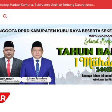
Kubu Raya Perkuat Strategi Hadapi Karhutla, Sukiryanto Usulkan Embung Darurat untuk Percepat Pemadaman