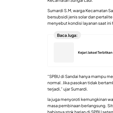
Kecamatan Sungai Laur.
Sumardi S.M, warga Kecamatan S
bersubsidi jenis solar dan pertali
menyebut kondisi layanan saat ini
Baca Juga:
Kejari Jaksel Terbitka
“SPBU di Sandai hanya mampu mel
normal. Jika pasokan tidak bertam
terjadi,” ujar Sumardi.
Ia juga menyoroti kemungkinan wa
masa pembinaan berlangsung. Sit
habisnya stok harian di SPBU sete