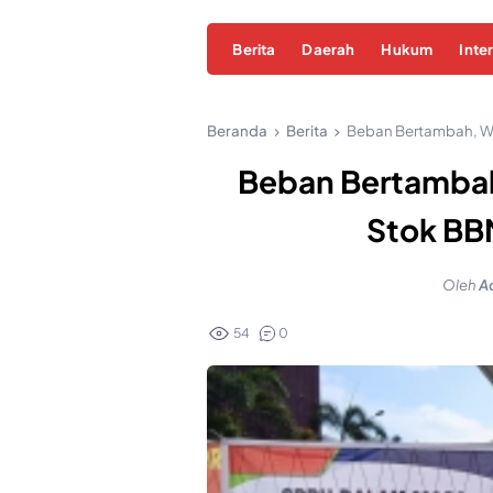
Berita
Daerah
Hukum
Inte
Beranda
Berita
Beban Bertambah, Wa
Beban Bertambah
Stok BB
Oleh
A
54
0