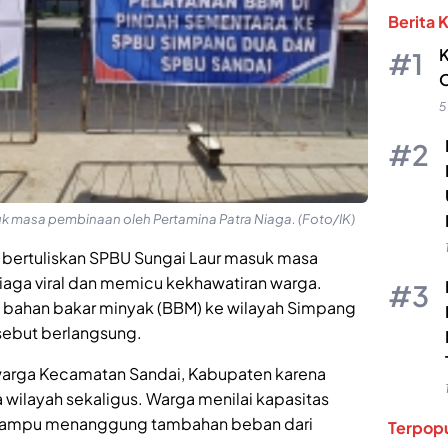
Berita 
K
O
5
uk masa pembinaan oleh Pertamina Patra Niaga. (Foto/IK)
o bertuliskan SPBU Sungai Laur masuk masa
iaga viral dan memicu kekhawatiran warga.
 bahan bakar minyak (BBM) ke wilayah Simpang
sebut berlangsung.
 warga Kecamatan Sandai, Kabupaten karena
a wilayah sekaligus. Warga menilai kapasitas
m mampu menanggung tambahan beban dari
Terpopu