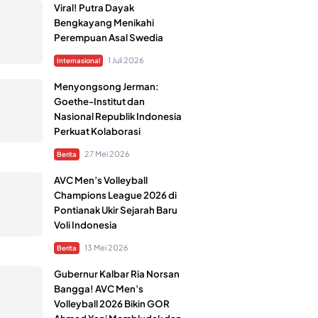
Viral! Putra Dayak
Bengkayang Menikahi
Perempuan Asal Swedia
1 Juli 2026
Internasional
Menyongsong Jerman:
Goethe-Institut dan
Nasional Republik Indonesia
Perkuat Kolaborasi
27 Mei 2026
Berita
AVC Men’s Volleyball
Champions League 2026 di
Pontianak Ukir Sejarah Baru
Voli Indonesia
13 Mei 2026
Berita
Gubernur Kalbar Ria Norsan
Bangga! AVC Men’s
Volleyball 2026 Bikin GOR