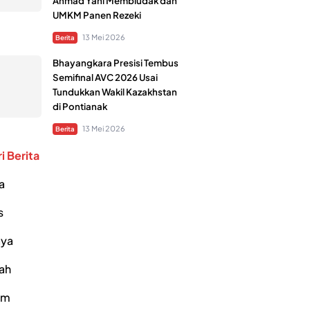
Ahmad Yani Membludak dan
UMKM Panen Rezeki
13 Mei 2026
Berita
Bhayangkara Presisi Tembus
Semifinal AVC 2026 Usai
Tundukkan Wakil Kazakhstan
di Pontianak
13 Mei 2026
Berita
i Berita
a
s
ya
ah
um