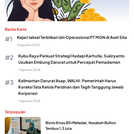
Berita Kami
Kejari Jaksel Terbitkan Izin Operasional PT MGN di Aset Sita
5 Agustus 2026
Kubu Raya Perkuat Strategi Hadapi Karhutla, Sukiryanto
Usulkan Embung Darurat untuk Percepat Pemadaman
1 Agustus 2026
Kalimantan Darurat Asap, WALHI: Pemerintah Harus
Koreksi Tata Kelola Perizinan dan Tagih Tanggung Jawab
Korporasi
1 Agustus 2026
Terpopuler
Bisnis Emas BSI Meledak, Nasabah Bullion
Tembus 1,3 Juta