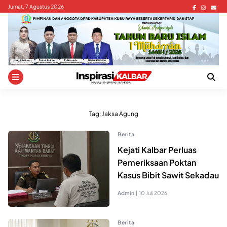
Skip
Jumat, 7 Agustus 2026
to
content
Tag:
Jaksa Agung
Berita
Kejati Kalbar Perluas
Pemeriksaan Poktan
Kasus Bibit Sawit Sekadau
Admin
|
10 Juli 2026
Berita