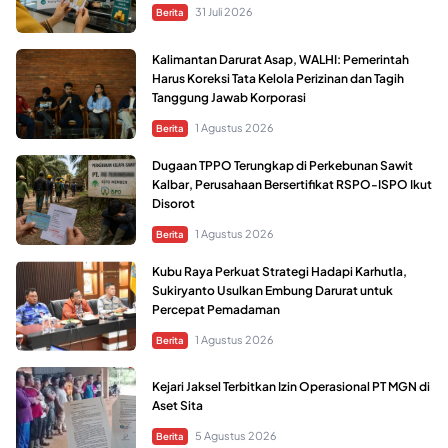
31 Juli 2026
Berita
Kalimantan Darurat Asap, WALHI: Pemerintah
Harus Koreksi Tata Kelola Perizinan dan Tagih
Tanggung Jawab Korporasi
1 Agustus 2026
Berita
Dugaan TPPO Terungkap di Perkebunan Sawit
Kalbar, Perusahaan Bersertifikat RSPO-ISPO Ikut
Disorot
1 Agustus 2026
Berita
Kubu Raya Perkuat Strategi Hadapi Karhutla,
Sukiryanto Usulkan Embung Darurat untuk
Percepat Pemadaman
1 Agustus 2026
Berita
Kejari Jaksel Terbitkan Izin Operasional PT MGN di
Aset Sita
5 Agustus 2026
Berita